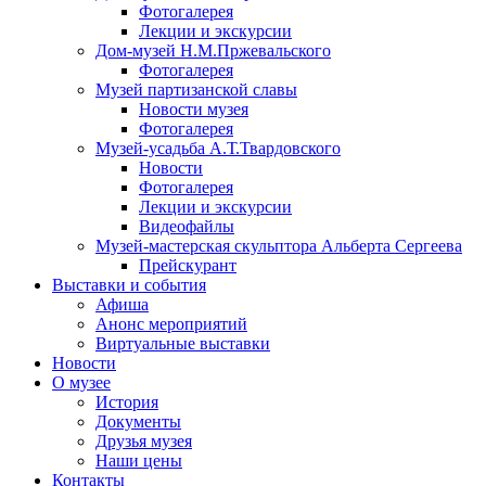
Фотогалерея
Лекции и экскурсии
Дом-музей Н.М.Пржевальского
Фотогалерея
Музей партизанской славы
Новости музея
Фотогалерея
Музей-усадьба А.Т.Твардовского
Новости
Фотогалерея
Лекции и экскурсии
Видеофайлы
Музей-мастерская скульптора Альберта Сергеева
Прейскурант
Выставки и события
Афиша
Анонс мероприятий
Виртуальные выставки
Новости
О музее
История
Документы
Друзья музея
Наши цены
Контакты