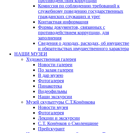
противодействия коррупции
Комиссия по соблюдению требований к
служебному поведению государственных
гражданских служащих и урег
Контактная информация
Формы документов, связанных с
противодействием коррупции, для
заполнения
Сведения о доходах, расходах, об имуществе
и обязательствах имущественного характера
НАШИ МУЗЕИ
Художественная галерея
Новости галереи
По залам галереи
В дар музею
Фотогалерея
Пинакотека
Видеофильмы
Наши экскурсии
Музей скульптуры С.Т.Конёнкова
Новости музея
Фотогалерея
Лекции и экскурсии
С.Т. Конёнков о Смоленщине
Прейскурант