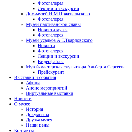
Фотогалерея
Лекции и экскурсии
Дом-музей Н.М.Пржевальского
Фотогалерея
Музей партизанской славы
Новости музея
Фотогалерея
Музей-усадьба А.Т.Твардовского
Новости
Фотогалерея
Лекции и экскурсии
Видеофайлы
Музей-мастерская скульптора Альберта Сергеева
Прейскурант
Выставки и события
Афиша
Анонс мероприятий
Виртуальные выставки
Новости
О музее
История
Документы
Друзья музея
Наши цены
Контакты