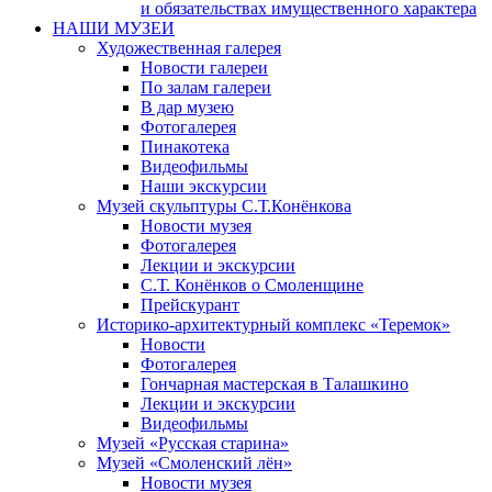
и обязательствах имущественного характера
НАШИ МУЗЕИ
Художественная галерея
Новости галереи
По залам галереи
В дар музею
Фотогалерея
Пинакотека
Видеофильмы
Наши экскурсии
Музей скульптуры С.Т.Конёнкова
Новости музея
Фотогалерея
Лекции и экскурсии
С.Т. Конёнков о Смоленщине
Прейскурант
Историко-архитектурный комплекс «Теремок»
Новости
Фотогалерея
Гончарная мастерская в Талашкино
Лекции и экскурсии
Видеофильмы
Музей «Русская старина»
Музей «Смоленский лён»
Новости музея