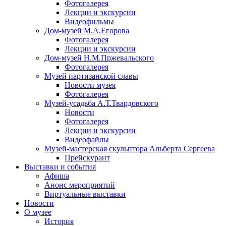
Фотогалерея
Лекции и экскурсии
Видеофильмы
Дом-музей М.А.Егорова
Фотогалерея
Лекции и экскурсии
Дом-музей Н.М.Пржевальского
Фотогалерея
Музей партизанской славы
Новости музея
Фотогалерея
Музей-усадьба А.Т.Твардовского
Новости
Фотогалерея
Лекции и экскурсии
Видеофайлы
Музей-мастерская скульптора Альберта Сергеева
Прейскурант
Выставки и события
Афиша
Анонс мероприятий
Виртуальные выставки
Новости
О музее
История