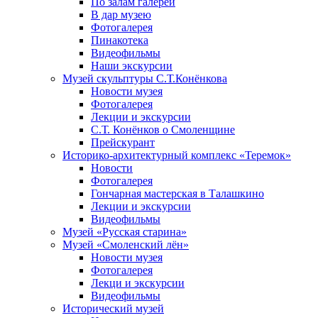
По залам галереи
В дар музею
Фотогалерея
Пинакотека
Видеофильмы
Наши экскурсии
Музей скульптуры С.Т.Конёнкова
Новости музея
Фотогалерея
Лекции и экскурсии
С.Т. Конёнков о Смоленщине
Прейскурант
Историко-архитектурный комплекс «Теремок»
Новости
Фотогалерея
Гончарная мастерская в Талашкино
Лекции и экскурсии
Видеофильмы
Музей «Русская старина»
Музей «Смоленский лён»
Новости музея
Фотогалерея
Лекци и экскурсии
Видеофильмы
Исторический музей