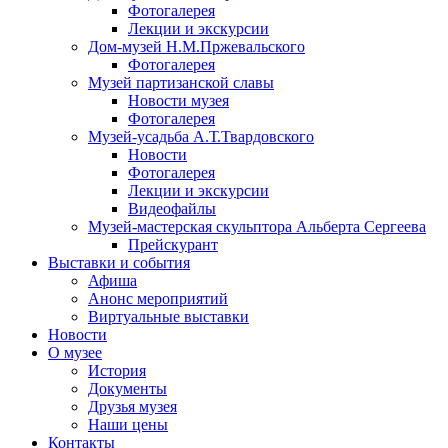
Фотогалерея
Лекции и экскурсии
Дом-музей Н.М.Пржевальского
Фотогалерея
Музей партизанской славы
Новости музея
Фотогалерея
Музей-усадьба А.Т.Твардовского
Новости
Фотогалерея
Лекции и экскурсии
Видеофайлы
Музей-мастерская скульптора Альберта Сергеева
Прейскурант
Выставки и события
Афиша
Анонс мероприятий
Виртуальные выставки
Новости
О музее
История
Документы
Друзья музея
Наши цены
Контакты