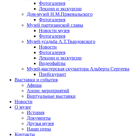
Фотогалерея
Лекции и экскурсии
Дом-музей Н.М.Пржевальского
Фотогалерея
Музей партизанской славы
Новости музея
Фотогалерея
Музей-усадьба А.Т.Твардовского
Новости
Фотогалерея
Лекции и экскурсии
Видеофайлы
Музей-мастерская скульптора Альберта Сергеева
Прейскурант
Выставки и события
Афиша
Анонс мероприятий
Виртуальные выставки
Новости
О музее
История
Документы
Друзья музея
Наши цены
Контакты