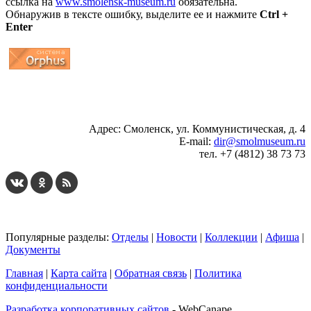
ссылка на
www.smolensk-museum.ru
обязательна.
Обнаружив в тексте ошибку, выделите ее и нажмите
Ctrl +
Enter
...
... 4 5 6 7 8 9 10 11 12 13 14 15 16 17 18 19
Адрес: Смоленск, ул. Коммунистическая, д. 4
E-mail:
dir@smolmuseum.ru
тел. +7 (4812) 38 73 73
Популярные разделы:
Отделы
|
Новости
|
Коллекции
|
Афиша
|
Документы
Главная
|
Карта сайта
|
Обратная связь
|
Политика
конфиденциальности
Разработка корпоративных сайтов
- WebCanape