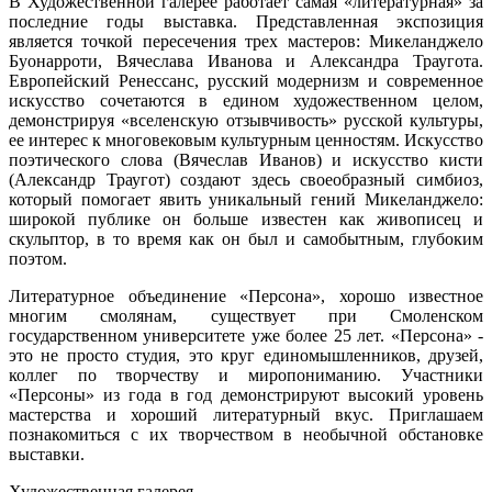
В Художественной галерее работает самая «литературная» за
последние годы выставка. Представленная экспозиция
является точкой пересечения трех мастеров: Микеланджело
Буонарроти, Вячеслава Иванова и Александра Траугота.
Европейский Ренессанс, русский модернизм и современное
искусство сочетаются в едином художественном целом,
демонстрируя «вселенскую отзывчивость» русской культуры,
ее интерес к многовековым культурным ценностям. Искусство
поэтического слова (Вячеслав Иванов) и искусство кисти
(Александр Траугот) создают здесь своеобразный симбиоз,
который помогает явить уникальный гений Микеланджело:
широкой публике он больше известен как живописец и
скульптор, в то время как он был и самобытным, глубоким
поэтом.
Литературное объединение «Персона», хорошо известное
многим смолянам, существует при Смоленском
государственном университете уже более 25 лет. «Персона» -
это не просто студия, это круг единомышленников, друзей,
коллег по творчеству и миропониманию. Участники
«Персоны» из года в год демонстрируют высокий уровень
мастерства и хороший литературный вкус. Приглашаем
познакомиться с их творчеством в необычной обстановке
выставки.
Художественная галерея,