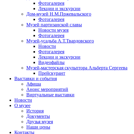
Фотогалерея
Лекции и экскурсии
Дом-музей Н.М.Пржевальского
Фотогалерея
Музей партизанской славы
Новости музея
Фотогалерея
Музей-усадьба А.Т.Твардовского
Новости
Фотогалерея
Лекции и экскурсии
Видеофайлы
Музей-мастерская скульптора Альберта Сергеева
Прейскурант
Выставки и события
Афиша
Анонс мероприятий
Виртуальные выставки
Новости
О музее
История
Документы
Друзья музея
Наши цены
Контакты