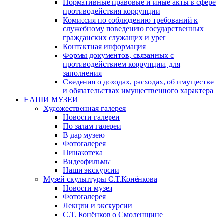
Нормативные правовые и иные акты в сфере
противодействия коррупции
Комиссия по соблюдению требований к
служебному поведению государственных
гражданских служащих и урег
Контактная информация
Формы документов, связанных с
противодействием коррупции, для
заполнения
Сведения о доходах, расходах, об имуществе
и обязательствах имущественного характера
НАШИ МУЗЕИ
Художественная галерея
Новости галереи
По залам галереи
В дар музею
Фотогалерея
Пинакотека
Видеофильмы
Наши экскурсии
Музей скульптуры С.Т.Конёнкова
Новости музея
Фотогалерея
Лекции и экскурсии
С.Т. Конёнков о Смоленщине