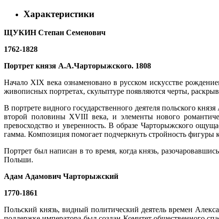
Характеристики
ЩУКИН Степан Семенович
1762-1828
Портрет князя А.А.Чарторыжского. 1808
Начало XIX века ознаменовано в русском искусстве рождение
живописных портретах, скульптуре появляются черты, раскры
В портрете видного государственного деятеля польского княз
второй половины XVIII века, и элементы нового романтичес
превосходство и уверенность. В образе Чарторыжского ощуща
гамма. Композиция помогает подчеркнуть стройность фигуры кн
Портрет был написан в то время, когда князь, разочаровавшис
Польши.
Адам Адамович Чарторыжский
1770-1861
Польский князь, видный политический деятель времен Алекса
поддержке императора был создан Комитет общественного спас