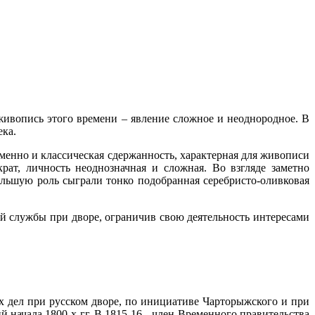
живопись этого времени – явление сложное и неоднородное. В
ека.
менно и классическая сдержанность, характерная для живописи
рат, личность неоднозначная и сложная. Во взгляде заметно
ольшую роль сыграли тонко подобранная серебристо-оливковая
ной службы при дворе, ограничив свою деятельность интересами
х дел при русском дворе, по инициативе Чарторыжского и при
начала 1800-х гг. В 1815-16 - член Временного правительства