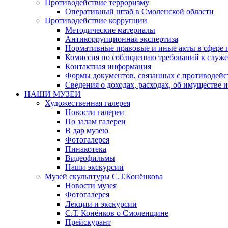
Противодействие терроризму
Оперативный штаб в Смоленской области
Противодействие коррупции
Методические материалы
Антикоррупционная экспертиза
Нормативные правовые и иные акты в сфере 
Комиссия по соблюдению требований к служе
Контактная информация
Формы документов, связанных с противодейс
Сведения о доходах, расходах, об имуществе 
НАШИ МУЗЕИ
Художественная галерея
Новости галереи
По залам галереи
В дар музею
Фотогалерея
Пинакотека
Видеофильмы
Наши экскурсии
Музей скульптуры С.Т.Конёнкова
Новости музея
Фотогалерея
Лекции и экскурсии
С.Т. Конёнков о Смоленщине
Прейскурант