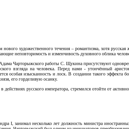
м нового художественного течения – романтизма, хотя русская 
вающие неповторимость и изменчивость духовного облика челов
я Адама Чарторыжского работы С. Щукина присутствуют одновре
кого взгляда на человека. Перед нами - утончённый аристок
ется особая изысканность и лоск. В создании такого эффекта б
язя, его горделивую осанку.
ь в действиях русского императора, стремился отойти от актив
ндра I, занимал несколько лет должность министра иностранны
ения. Чарторыжский был одним из инициаторов преобразований 