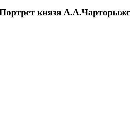
ортрет князя А.А.Чарторыжс