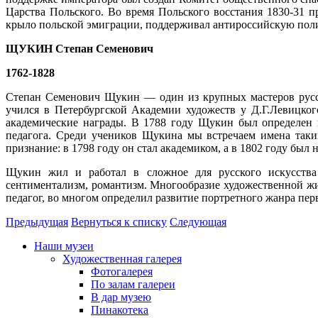
Царства Польского. Во время Польского восстания 1830-31 п
крыло польской эмиграции, поддерживал антироссийскую полит
ЩУКИН Степан Семенович
1762-1828
Степан Семенович Щукин — один из крупных мастеров русск
учился в Петербургской Академии художеств у Д.Г.Левицко
академические награды. В 1788 году Щукин был определен 
педагога. Среди учеников Щукина мы встречаем имена таки
признание: в 1798 году он стал академиком, а в 1802 году был
Щукин жил и работал в сложное для русского искусства 
сентиментализм, романтизм. Многообразие художественной жи
педагог, во многом определил развитие портретного жанра пе
Предыдущая
Вернуться к списку
Следующая
Наши музеи
Художественная галерея
Фотогалерея
По залам галереи
В дар музею
Пинакотека