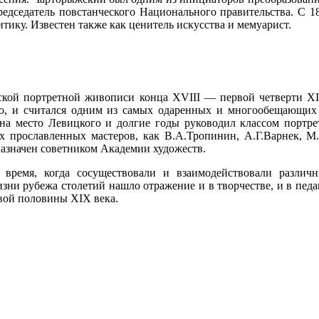
редседатель повстанческого Национального правительства. С 18
ику. Известен также как ценитель искусства и мемуарист.
ой портретной живописи конца XVIII — первой четверти XIX
го, и считался одним из самых одаренных и многообещающих
на место Левицкого и долгие годы руководил классом портре
х прославленных мастеров, как В.А.Тропинин, А.Г.Варнек, М.
 назначен советником Академии художеств.
время, когда сосуществовали и взаимодействовали различн
зни рубежа столетий нашло отражение и в творчестве, и в пе
рвой половины XIX века.