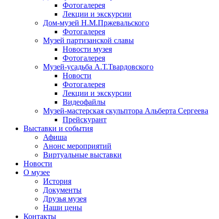
Фотогалерея
Лекции и экскурсии
Дом-музей Н.М.Пржевальского
Фотогалерея
Музей партизанской славы
Новости музея
Фотогалерея
Музей-усадьба А.Т.Твардовского
Новости
Фотогалерея
Лекции и экскурсии
Видеофайлы
Музей-мастерская скульптора Альберта Сергеева
Прейскурант
Выставки и события
Афиша
Анонс мероприятий
Виртуальные выставки
Новости
О музее
История
Документы
Друзья музея
Наши цены
Контакты