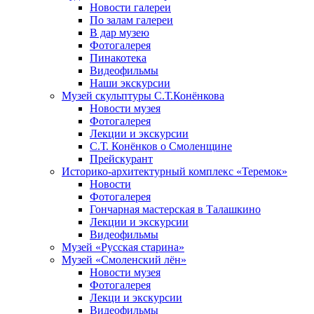
Новости галереи
По залам галереи
В дар музею
Фотогалерея
Пинакотека
Видеофильмы
Наши экскурсии
Музей скульптуры С.Т.Конёнкова
Новости музея
Фотогалерея
Лекции и экскурсии
С.Т. Конёнков о Смоленщине
Прейскурант
Историко-архитектурный комплекс «Теремок»
Новости
Фотогалерея
Гончарная мастерская в Талашкино
Лекции и экскурсии
Видеофильмы
Музей «Русская старина»
Музей «Смоленский лён»
Новости музея
Фотогалерея
Лекци и экскурсии
Видеофильмы