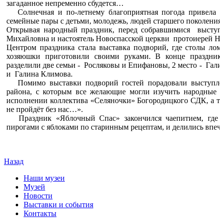
загаданное непременно сбудется…
Солнечная и по-летнему благоприятная погода привела в
семейные пары с детьми, молодежь, людей старшего поколения
Открывая народный праздник, перед собравшимися высту
Михайловна и настоятель Новоспасской церкви протоиерей 
Центром праздника стала выставка подворий, где столы л
хозяюшки приготовили своими руками. В конце праздни
разделили две семьи - Росляковы и Епифановы, 2 место - Га
и Галина Климова.
Помимо выставки подворий гостей порадовали выступле
района, с которым все желающие могли изучить народные 
исполнении коллектива «Селяночки» Богородицкого СДК, а 
не пройдёт без нас…».
Праздник «Яблочный Спас» закончился чаепитием, где 
пирогами с яблоками по старинным рецептам, и делились впе
Назад
Наши музеи
Музей
Новости
Выставки и события
Контакты