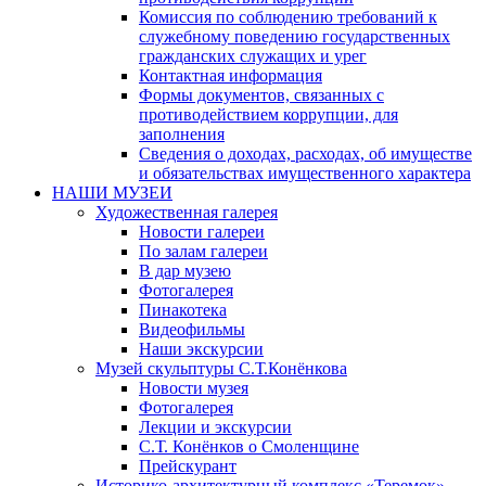
Комиссия по соблюдению требований к
служебному поведению государственных
гражданских служащих и урег
Контактная информация
Формы документов, связанных с
противодействием коррупции, для
заполнения
Сведения о доходах, расходах, об имуществе
и обязательствах имущественного характера
НАШИ МУЗЕИ
Художественная галерея
Новости галереи
По залам галереи
В дар музею
Фотогалерея
Пинакотека
Видеофильмы
Наши экскурсии
Музей скульптуры С.Т.Конёнкова
Новости музея
Фотогалерея
Лекции и экскурсии
С.Т. Конёнков о Смоленщине
Прейскурант
Историко-архитектурный комплекс «Теремок»