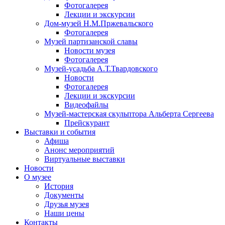
Фотогалерея
Лекции и экскурсии
Дом-музей Н.М.Пржевальского
Фотогалерея
Музей партизанской славы
Новости музея
Фотогалерея
Музей-усадьба А.Т.Твардовского
Новости
Фотогалерея
Лекции и экскурсии
Видеофайлы
Музей-мастерская скульптора Альберта Сергеева
Прейскурант
Выставки и события
Афиша
Анонс мероприятий
Виртуальные выставки
Новости
О музее
История
Документы
Друзья музея
Наши цены
Контакты