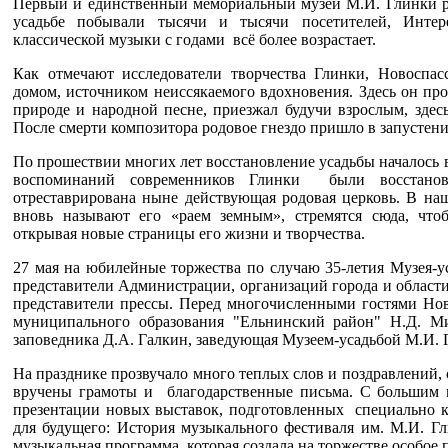
Первый и единственный мемориальный музей М.И. Глинки рас
усадьбе побывали тысячи и тысячи посетителей, Интер
классической музыки с годами всё более возрастает.
Как отмечают исследователи творчества Глинки, Новоспа
домом, источником неиссякаемого вдохновения. Здесь он пр
природе и народной песне, приезжал будучи взрослым, здес
После смерти композитора родовое гнездо пришло в запустени
По прошествии многих лет восстановление усадьбы началось 
воспоминаний современников Глинки были восстанов
отреставрирована ныне действующая родовая церковь. В наш
вновь называют его «раем земным», стремятся сюда, что
открывая новые страницы его жизни и творчества.
27 мая на юбилейные торжества по случаю 35-летия Музея-
представители Администрации, организаций города и области,
представители прессы. Перед многочисленными гостями Но
муниципального образования "Ельнинский район" Н.Д. Ми
заповедника Д.А. Галкин, заведующая Музеем-усадьбой М.И. 
На празднике прозвучало много теплых слов и поздравлений,
вручены грамоты и благодарственные письма. С большим 
презентации новых выставок, подготовленных специально 
для будущего: История музыкального фестиваля им. М.И. Гл
музыкальная программа, которая создала на торжестве особое 