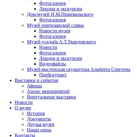
Фотогалерея
Лекции и экскурсии
Дом-музей Н.М.Пржевальского
Фотогалерея
Музей партизанской славы
Новости музея
Фотогалерея
Музей-усадьба А.Т.Твардовского
Новости
Фотогалерея
Лекции и экскурсии
Видеофайлы
Музей-мастерская скульптора Альберта Сергеева
Прейскурант
Выставки и события
Афиша
Анонс мероприятий
Виртуальные выставки
Новости
О музее
История
Документы
Друзья музея
Наши цены
Контакты