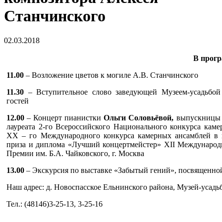
Станчинского
02.03.2018
В прогр
11.00
– Возложение цветов к могиле А.В. Станчинского
11.30
– Вступительное слово заведующей Музеем-усадьбой
гостей
12.00
– Концерт пианистки
Ольги Соловьёвой,
выпускницы 
лауреата 2-го Всероссийского Национального конкурса каме
XX – го Международного конкурса камерных ансамблей в г.
приза и диплома «Лучший концертмейстер» XII Международно
Премии им. Б.А. Чайковского, г. Москва
13.00
– Экскурсия по выставке «Забытый гений», посвященно
Наш адрес: д. Новоспасское Ельнинского района, Музей-усад
Тел.: (48146)3-25-13, 3-25-16