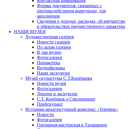
Контактная информация
Формы документов, связанных с
противодействием коррупции, для
заполнения
Сведения о доходах, расходах, об имуществе
и обязательствах имущественного характера
НАШИ МУЗЕИ
Художественная галерея
Новости галереи
По залам галереи
В дар музею
Фотогалерея
Пинакотека
Видеофильмы
Наши экскурсии
Музей скульптуры С.Т.Конёнкова
Новости музея
Фотогалерея
Лекции и экскурсии
С.Т. Конёнков о Смоленщине
Прейскурант
Историко-архитектурный комплекс «Теремок»
Новости
Фотогалерея
Гончарная мастерская в Талашкино