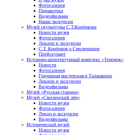
Фотогалерея
Пинакотека
Видеофильмы
Наши экскурсии
Музей скульптуры С.Т.Конёнкова
Новости музея
Фотогалерея
Лекции и экскурсии
С.Т. Конёнков о Смоленщине
Прейскурант
Историко-архитектурный комплекс «Теремок»
Новости
Фотогалерея
Гончарная мастерская в Талашкино
Лекции и экскурсии
Видеофильмы
Музей «Русская старина»
Музей «Смоленский лён»
Новости музея
Фотогалерея
Лекци и экскурсии
Видеофильмы
Исторический музей
Новости музея