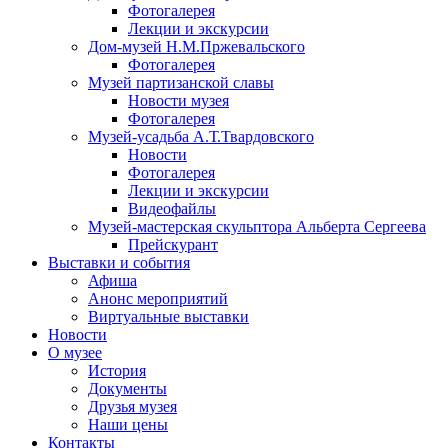
Фотогалерея
Лекции и экскурсии
Дом-музей Н.М.Пржевальского
Фотогалерея
Музей партизанской славы
Новости музея
Фотогалерея
Музей-усадьба А.Т.Твардовского
Новости
Фотогалерея
Лекции и экскурсии
Видеофайлы
Музей-мастерская скульптора Альберта Сергеева
Прейскурант
Выставки и события
Афиша
Анонс мероприятий
Виртуальные выставки
Новости
О музее
История
Документы
Друзья музея
Наши цены
Контакты