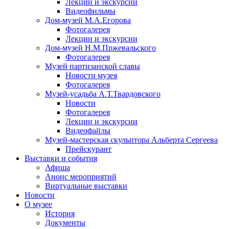
Лекции и экскурсии
Видеофильмы
Дом-музей М.А.Егорова
Фотогалерея
Лекции и экскурсии
Дом-музей Н.М.Пржевальского
Фотогалерея
Музей партизанской славы
Новости музея
Фотогалерея
Музей-усадьба А.Т.Твардовского
Новости
Фотогалерея
Лекции и экскурсии
Видеофайлы
Музей-мастерская скульптора Альберта Сергеева
Прейскурант
Выставки и события
Афиша
Анонс мероприятий
Виртуальные выставки
Новости
О музее
История
Документы