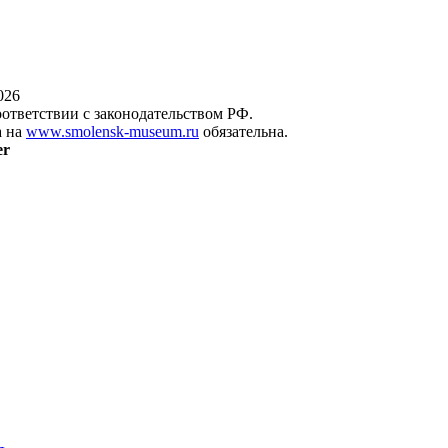
026
оответствии с законодательством РФ.
а на
www.smolensk-museum.ru
обязательна.
er