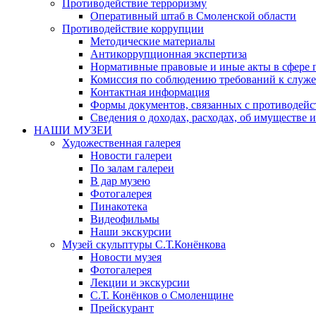
Противодействие терроризму
Оперативный штаб в Смоленской области
Противодействие коррупции
Методические материалы
Антикоррупционная экспертиза
Нормативные правовые и иные акты в сфере 
Комиссия по соблюдению требований к служе
Контактная информация
Формы документов, связанных с противодейс
Сведения о доходах, расходах, об имуществе 
НАШИ МУЗЕИ
Художественная галерея
Новости галереи
По залам галереи
В дар музею
Фотогалерея
Пинакотека
Видеофильмы
Наши экскурсии
Музей скульптуры С.Т.Конёнкова
Новости музея
Фотогалерея
Лекции и экскурсии
С.Т. Конёнков о Смоленщине
Прейскурант