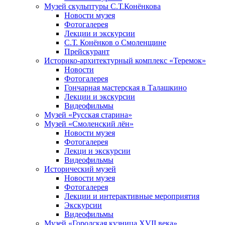
Музей скульптуры С.Т.Конёнкова
Новости музея
Фотогалерея
Лекции и экскурсии
С.Т. Конёнков о Смоленщине
Прейскурант
Историко-архитектурный комплекс «Теремок»
Новости
Фотогалерея
Гончарная мастерская в Талашкино
Лекции и экскурсии
Видеофильмы
Музей «Русская старина»
Музей «Смоленский лён»
Новости музея
Фотогалерея
Лекци и экскурсии
Видеофильмы
Исторический музей
Новости музея
Фотогалерея
Лекции и интерактивные мероприятия
Экскурсии
Видеофильмы
Музей «Городская кузница XVII века»