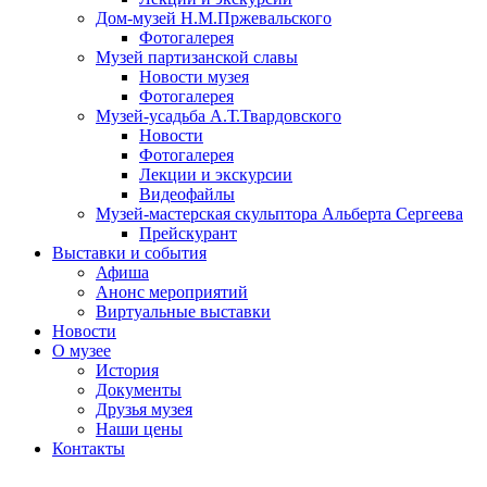
Дом-музей Н.М.Пржевальского
Фотогалерея
Музей партизанской славы
Новости музея
Фотогалерея
Музей-усадьба А.Т.Твардовского
Новости
Фотогалерея
Лекции и экскурсии
Видеофайлы
Музей-мастерская скульптора Альберта Сергеева
Прейскурант
Выставки и события
Афиша
Анонс мероприятий
Виртуальные выставки
Новости
О музее
История
Документы
Друзья музея
Наши цены
Контакты