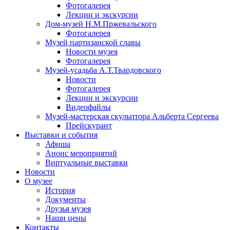
Фотогалерея
Лекции и экскурсии
Дом-музей Н.М.Пржевальского
Фотогалерея
Музей партизанской славы
Новости музея
Фотогалерея
Музей-усадьба А.Т.Твардовского
Новости
Фотогалерея
Лекции и экскурсии
Видеофайлы
Музей-мастерская скульптора Альберта Сергеева
Прейскурант
Выставки и события
Афиша
Анонс мероприятий
Виртуальные выставки
Новости
О музее
История
Документы
Друзья музея
Наши цены
Контакты