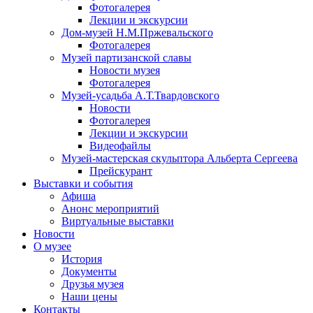
Фотогалерея
Лекции и экскурсии
Дом-музей Н.М.Пржевальского
Фотогалерея
Музей партизанской славы
Новости музея
Фотогалерея
Музей-усадьба А.Т.Твардовского
Новости
Фотогалерея
Лекции и экскурсии
Видеофайлы
Музей-мастерская скульптора Альберта Сергеева
Прейскурант
Выставки и события
Афиша
Анонс мероприятий
Виртуальные выставки
Новости
О музее
История
Документы
Друзья музея
Наши цены
Контакты