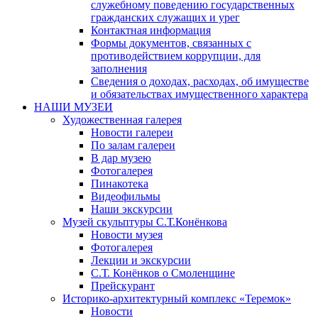
служебному поведению государственных
гражданских служащих и урег
Контактная информация
Формы документов, связанных с
противодействием коррупции, для
заполнения
Сведения о доходах, расходах, об имуществе
и обязательствах имущественного характера
НАШИ МУЗЕИ
Художественная галерея
Новости галереи
По залам галереи
В дар музею
Фотогалерея
Пинакотека
Видеофильмы
Наши экскурсии
Музей скульптуры С.Т.Конёнкова
Новости музея
Фотогалерея
Лекции и экскурсии
С.Т. Конёнков о Смоленщине
Прейскурант
Историко-архитектурный комплекс «Теремок»
Новости