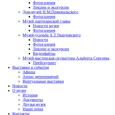
Фотогалерея
Лекции и экскурсии
Дом-музей Н.М.Пржевальского
Фотогалерея
Музей партизанской славы
Новости музея
Фотогалерея
Музей-усадьба А.Т.Твардовского
Новости
Фотогалерея
Лекции и экскурсии
Видеофайлы
Музей-мастерская скульптора Альберта Сергеева
Прейскурант
Выставки и события
Афиша
Анонс мероприятий
Виртуальные выставки
Новости
О музее
История
Документы
Друзья музея
Наши цены
Контакты