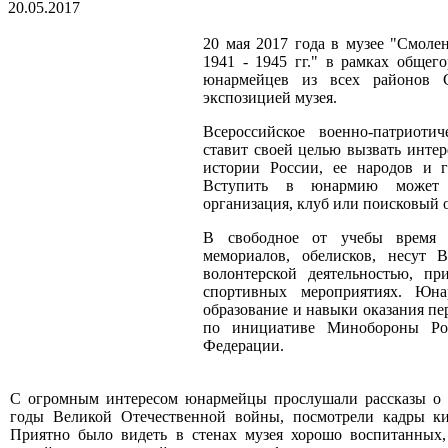
20.05.2017
20 мая 2017 года в музее "Смол
1941 - 1945 гг." в рамках общег
юнармейцев из всех районов С
экспозицией музея.
Всероссийское военно-патриот
ставит своей целью вызвать инте
истории России, ее народов и 
Вступить в юнармию может л
организация, клуб или поисковый о
В свободное от учебы время 
мемориалов, обелисков, несут 
волонтерской деятельностью, п
спортивных мероприятиях. Юн
образование и навыки оказания п
по инициативе Минобороны Рос
Федерации.
С огромным интересом юнармейцы прослушали рассказы о 
годы Великой Отечественной войны, посмотрели кадры ки
Приятно было видеть в стенах музея хорошо воспитанных