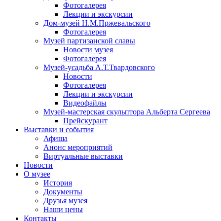
Фотогалерея
Лекции и экскурсии
Дом-музей Н.М.Пржевальского
Фотогалерея
Музей партизанской славы
Новости музея
Фотогалерея
Музей-усадьба А.Т.Твардовского
Новости
Фотогалерея
Лекции и экскурсии
Видеофайлы
Музей-мастерская скульптора Альберта Сергеева
Прейскурант
Выставки и события
Афиша
Анонс мероприятий
Виртуальные выставки
Новости
О музее
История
Документы
Друзья музея
Наши цены
Контакты