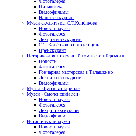
Фотогалерея
Пинакотека
Видеофильмы
Наши экскурсии
Музей скульптуры С.Т.Конёнкова
Новости музея
Фотогалерея
Лекции и экскурсии
С.Т. Конёнков о Смоленщине
Прейскурант
Историко-архитектурный комплекс «Теремок»
Новости
Фотогалерея
Гончарная мастерская в Талашкино
Лекции и экскурсии
Видеофильмы
Музей «Русская старина»
Музей «Смоленский лён»
Новости музея
Фотогалерея
Лекци и экскурсии
Видеофильмы
Исторический музей
Новости музея
Фотогалерея