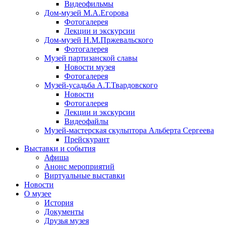
Видеофильмы
Дом-музей М.А.Егорова
Фотогалерея
Лекции и экскурсии
Дом-музей Н.М.Пржевальского
Фотогалерея
Музей партизанской славы
Новости музея
Фотогалерея
Музей-усадьба А.Т.Твардовского
Новости
Фотогалерея
Лекции и экскурсии
Видеофайлы
Музей-мастерская скульптора Альберта Сергеева
Прейскурант
Выставки и события
Афиша
Анонс мероприятий
Виртуальные выставки
Новости
О музее
История
Документы
Друзья музея