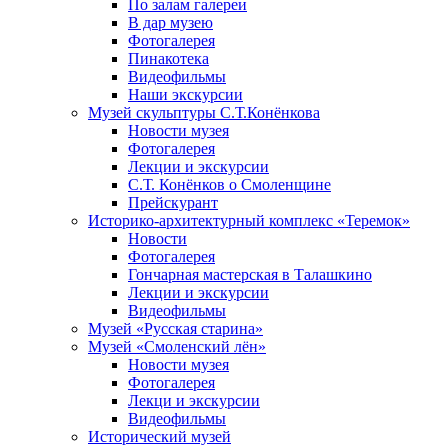
По залам галереи
В дар музею
Фотогалерея
Пинакотека
Видеофильмы
Наши экскурсии
Музей скульптуры С.Т.Конёнкова
Новости музея
Фотогалерея
Лекции и экскурсии
С.Т. Конёнков о Смоленщине
Прейскурант
Историко-архитектурный комплекс «Теремок»
Новости
Фотогалерея
Гончарная мастерская в Талашкино
Лекции и экскурсии
Видеофильмы
Музей «Русская старина»
Музей «Смоленский лён»
Новости музея
Фотогалерея
Лекци и экскурсии
Видеофильмы
Исторический музей