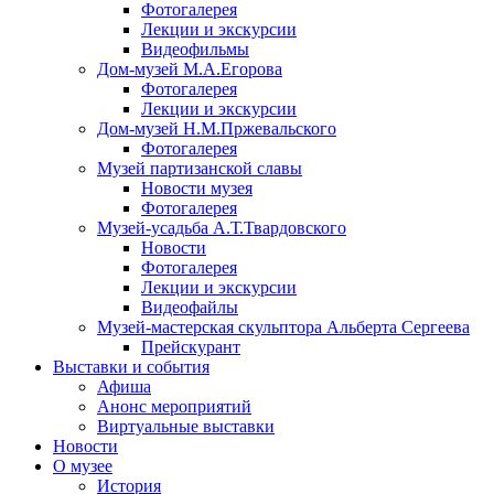
Фотогалерея
Лекции и экскурсии
Видеофильмы
Дом-музей М.А.Егорова
Фотогалерея
Лекции и экскурсии
Дом-музей Н.М.Пржевальского
Фотогалерея
Музей партизанской славы
Новости музея
Фотогалерея
Музей-усадьба А.Т.Твардовского
Новости
Фотогалерея
Лекции и экскурсии
Видеофайлы
Музей-мастерская скульптора Альберта Сергеева
Прейскурант
Выставки и события
Афиша
Анонс мероприятий
Виртуальные выставки
Новости
О музее
История