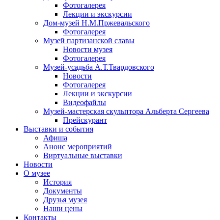
Фотогалерея
Лекции и экскурсии
Дом-музей Н.М.Пржевальского
Фотогалерея
Музей партизанской славы
Новости музея
Фотогалерея
Музей-усадьба А.Т.Твардовского
Новости
Фотогалерея
Лекции и экскурсии
Видеофайлы
Музей-мастерская скульптора Альберта Сергеева
Прейскурант
Выставки и события
Афиша
Анонс мероприятий
Виртуальные выставки
Новости
О музее
История
Документы
Друзья музея
Наши цены
Контакты