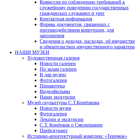
Комиссия по соблюдению требований к
служебному поведению государственных
гражданских служащих и урег
Контактная информация
Формы документов, связанных с
противодействием коррупции, для
заполнения
Сведения о доходах, расходах, об имуществе
и обязательствах имущественного характера
НАШИ МУЗЕИ
Художественная галерея
Новости галереи
По залам галереи
В дар музею
Фотогалерея
Пинакотека
Видеофильмы
Наши экскурсии
Музей скульптуры С.Т.Конёнкова
Новости музея
Фотогалерея
Лекции и экскурсии
С.Т. Конёнков о Смоленщине
Прейскурант
Историко-архитектурный комплекс «Теремок»