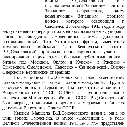
войны В.Д.Соколовский был
начальником штаба Западного фронта и
Западного направления, затем
командующим Западным фронтом,
войска которого освободили г.
Смоленск 25 сентября 1943 года в ходе
наступательной операции под кодовым названием «Суворов».
После освобождения Смоленщины занимал должности
начальника штаба 1-го Украинского фронта, заместителя
командующего войсками 1-го Белорусского фронта.
В.Д.Соколовский принимал непосредственное участие в
планировании и руководстве боевыми действиями войск в
битвах под Москвой, Орлом и Курском, в Ржевско -
Сычевской, Смоленской, Львовско - Сандомирской, Висло-
Одерской и Берлинской операциях.
После войны В.Д.Соколовский был заместителем
главнокомандующего, затем главнокомандующим Группы
советских войск в Германии, 1-м заместителем министра
Вооруженных сил СССР. С 1960 г.- в группе генеральных
инспекторов Министерства обороны СССР. В.Д.Соколовский
был награжден многими орденами и медалями, избирался
депутатом Верховного Совета СССР.
Именем Маршала В.Д.Соколовского названа одна из
улиц города Смоленска. В музее «Смоленщина в годы
Великой Отечественной войны 1941-1945 гг.» представлен