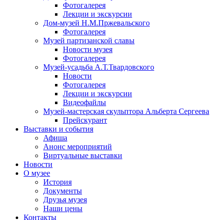
Фотогалерея
Лекции и экскурсии
Дом-музей Н.М.Пржевальского
Фотогалерея
Музей партизанской славы
Новости музея
Фотогалерея
Музей-усадьба А.Т.Твардовского
Новости
Фотогалерея
Лекции и экскурсии
Видеофайлы
Музей-мастерская скульптора Альберта Сергеева
Прейскурант
Выставки и события
Афиша
Анонс мероприятий
Виртуальные выставки
Новости
О музее
История
Документы
Друзья музея
Наши цены
Контакты