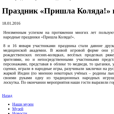
Праздник «Пришла Коляда!» 
18.01.2016
Неизменным успехом на протяжении многих лет пользую
народные праздники «Пришла Коляда!».
8 и 16 января участниками праздника стали давние друз
медицинской академии. В живой игровой форме они узн
рождественских песнях-колядках, весёлых проделках р
зрителями, но и непосредственными участниками предст
персонажами, представая в облике то медведя, то цыганки,
сценки, играли в народные игры, разучивали заклички на ру
жаркой Индии (по мнению некоторых учёных – родины льн
своими руками одну из традиционных народных игруше
лоскутка. По окончании мероприятия наши гости выразили гор
Назад
Наши музеи
Музей
Новости