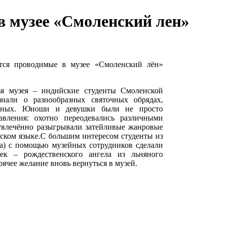
в музее «Смоленский лен»
тся проводимые в музее «Смоленский лён»
ья музея – индийские студенты Смоленской
али о разнообразных святочных обрядах,
яженых. Юноши и девушки были не просто
авления: охотно переодевались различными
 увлечённо разыгрывали затейливые жанровые
сском языке.С большим интересом студенты из
а) с помощью музейных сотрудников сделали
к – рождественского ангела из льняного
ячее желание вновь вернуться в музей.