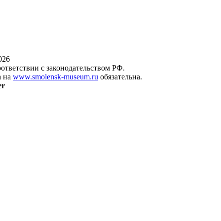
026
оответствии с законодательством РФ.
а на
www.smolensk-museum.ru
обязательна.
er