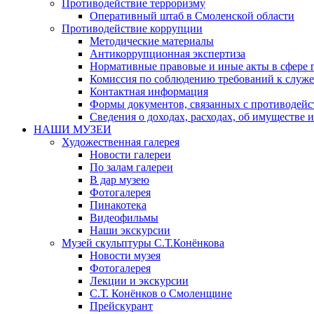
Противодействие терроризму
Оперативный штаб в Смоленской области
Противодействие коррупции
Методические материалы
Антикоррупционная экспертиза
Нормативные правовые и иные акты в сфере 
Комиссия по соблюдению требований к служе
Контактная информация
Формы документов, связанных с противодейс
Сведения о доходах, расходах, об имуществе 
НАШИ МУЗЕИ
Художественная галерея
Новости галереи
По залам галереи
В дар музею
Фотогалерея
Пинакотека
Видеофильмы
Наши экскурсии
Музей скульптуры С.Т.Конёнкова
Новости музея
Фотогалерея
Лекции и экскурсии
С.Т. Конёнков о Смоленщине
Прейскурант