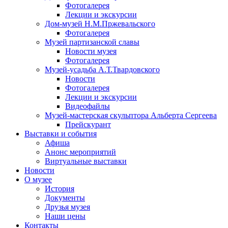
Фотогалерея
Лекции и экскурсии
Дом-музей Н.М.Пржевальского
Фотогалерея
Музей партизанской славы
Новости музея
Фотогалерея
Музей-усадьба А.Т.Твардовского
Новости
Фотогалерея
Лекции и экскурсии
Видеофайлы
Музей-мастерская скульптора Альберта Сергеева
Прейскурант
Выставки и события
Афиша
Анонс мероприятий
Виртуальные выставки
Новости
О музее
История
Документы
Друзья музея
Наши цены
Контакты