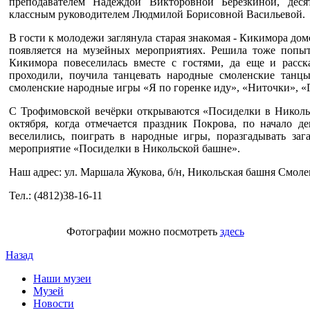
преподавателем Надеждой Викторовной Березкиной, дес
классным руководителем Людмилой Борисовной Васильевой.
В гости к молодежи заглянула старая знакомая - Кикимора дом
появляется на музейных мероприятиях. Решила тоже попыта
Кикимора повеселилась вместе с гостями, да еще и расс
проходили, поучила танцевать народные смоленские танцы
смоленские народные игры «Я по горенке иду», «Ниточки», «
С Трофимовской вечёрки открываются «Посиделки в Никольс
октября, когда отмечается праздник Покрова, по начало де
веселились, поиграть в народные игры, поразгадывать за
мероприятие «Посиделки в Никольской башне».
Наш адрес: ул. Маршала Жукова, б/н, Никольская башня Смол
Тел.: (4812)38-16-11
Фотографии можно посмотреть
здесь
Назад
Наши музеи
Музей
Новости