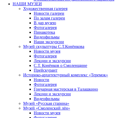
НАШИ МУЗЕИ
Художественная галерея
Новости галереи
По залам галереи
В дар музею
Фотогалерея
Пинакотека
Видеофильмы
Наши экскурсии
Музей скульптуры С.Т.Конёнкова
Новости музея
Фотогалерея
Лекции и экскурсии
С.Т. Конёнков о Смоленщине
Прейскурант
Историко-архитектурный комплекс «Теремок»
Новости
Фотогалерея
Гончарная мастерская в Талашкино
Лекции и экскурсии
Видеофильмы
Музей «Русская старина»
Музей «Смоленский лён»
Новости музея
Фотогалерея