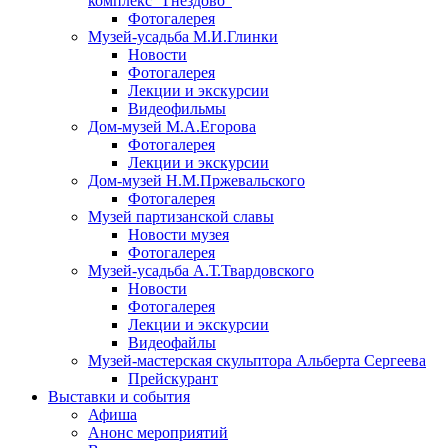
комплекс "Гнёздово"
Фотогалерея
Музей-усадьба М.И.Глинки
Новости
Фотогалерея
Лекции и экскурсии
Видеофильмы
Дом-музей М.А.Егорова
Фотогалерея
Лекции и экскурсии
Дом-музей Н.М.Пржевальского
Фотогалерея
Музей партизанской славы
Новости музея
Фотогалерея
Музей-усадьба А.Т.Твардовского
Новости
Фотогалерея
Лекции и экскурсии
Видеофайлы
Музей-мастерская скульптора Альберта Сергеева
Прейскурант
Выставки и события
Афиша
Анонс мероприятий