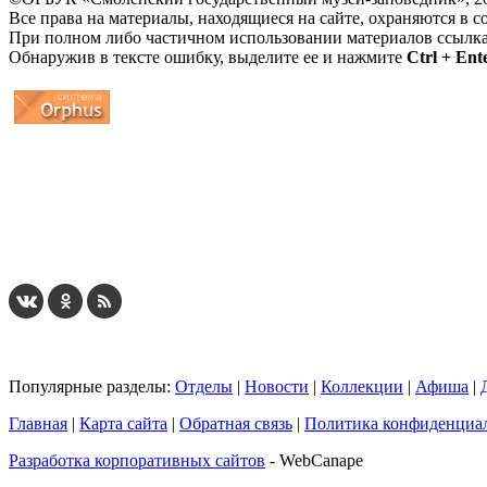
Все права на материалы, находящиеся на сайте, охраняются в с
При полном либо частичном использовании материалов ссылк
Обнаружив в тексте ошибку, выделите ее и нажмите
Ctrl + Ent
...
... 4 5 6 7 8 9 10 11 12 13 14 15 16 17 18 19
Популярные разделы:
Отделы
|
Новости
|
Коллекции
|
Афиша
|
Главная
|
Карта сайта
|
Обратная связь
|
Политика конфиденциа
Разработка корпоративных сайтов
- WebCanape