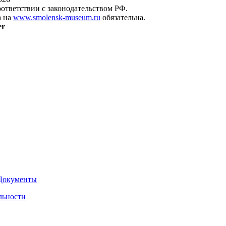
оответствии с законодательством РФ.
а на
www.smolensk-museum.ru
обязательна.
er
Документы
льности