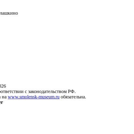
алашкино
026
оответствии с законодательством РФ.
а на
www.smolensk-museum.ru
обязательна.
er