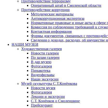
Противодействие терроризму
Оперативный штаб в Смоленской области
Противодействие коррупции
Методические материалы
Антикоррупционная экспертиза
Нормативные правовые и иные акты в сфере 
Комиссия по соблюдению требований к служе
Контактная информация
Формы документов, связанных с противодейс
Сведения о доходах, расходах, об имуществе 
НАШИ МУЗЕИ
Художественная галерея
Новости галереи
По залам галереи
В дар музею
Фотогалерея
Пинакотека
Видеофильмы
Наши экскурсии
Музей скульптуры С.Т.Конёнкова
Новости музея
Фотогалерея
Лекции и экскурсии
С.Т. Конёнков о Смоленщине
Прейскурант