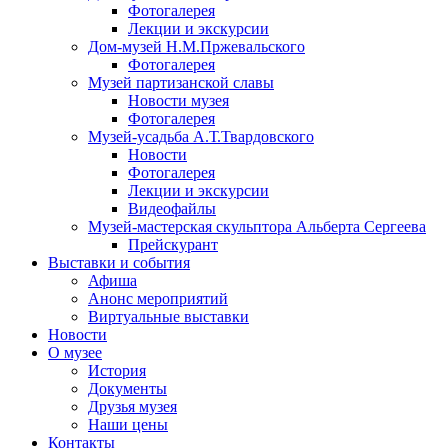
Фотогалерея
Лекции и экскурсии
Дом-музей Н.М.Пржевальского
Фотогалерея
Музей партизанской славы
Новости музея
Фотогалерея
Музей-усадьба А.Т.Твардовского
Новости
Фотогалерея
Лекции и экскурсии
Видеофайлы
Музей-мастерская скульптора Альберта Сергеева
Прейскурант
Выставки и события
Афиша
Анонс мероприятий
Виртуальные выставки
Новости
О музее
История
Документы
Друзья музея
Наши цены
Контакты