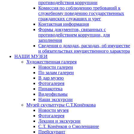
противодействия коррупции
Комиссия по соблюдению требований к
служебному поведению государственных
гражданских служащих и урег
Контактная информация
Формы документов, связанных с
противодействием коррупции, для
заполнения
Сведения о доходах, расходах, об имуществе
и обязательствах имущественного характера
НАШИ МУЗЕИ
Художественная галерея
Новости галереи
По залам галереи
В дар музею
Фотогалерея
Пинакотека
Видеофильмы
Наши экскурсии
Музей скульптуры С.Т.Конёнкова
Новости музея
Фотогалерея
Лекции и экскурсии
С.Т. Конёнков о Смоленщине
Прейскурант