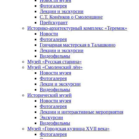
Новости музея
Фотогалерея
Лекции и экскурсии
С.Т. Конёнков о Смоленщине
Прейскурант
Историко-архитектурный комплекс «Теремок»
Новости
Фотогалерея
Гончарная мастерская в Талашкино
Лекции и экскурсии
Видеофильмы
Музей «Русская старина»
Музей «Смоленский лён»
Новости музея
Фотогалерея
Лекци и экскурсии
Видеофильмы
Исторический музей
Новости музея
Фотогалерея
Лекции и интерактивные мероприятия
Экскурсии
Видеофильмы
Музей «Городская кузница XVII века»
Фотогалерея