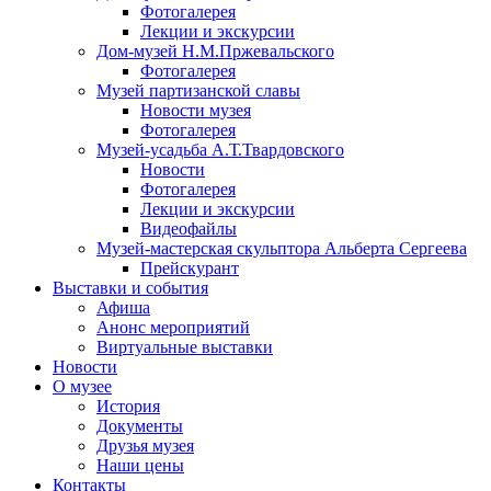
Фотогалерея
Лекции и экскурсии
Дом-музей Н.М.Пржевальского
Фотогалерея
Музей партизанской славы
Новости музея
Фотогалерея
Музей-усадьба А.Т.Твардовского
Новости
Фотогалерея
Лекции и экскурсии
Видеофайлы
Музей-мастерская скульптора Альберта Сергеева
Прейскурант
Выставки и события
Афиша
Анонс мероприятий
Виртуальные выставки
Новости
О музее
История
Документы
Друзья музея
Наши цены
Контакты