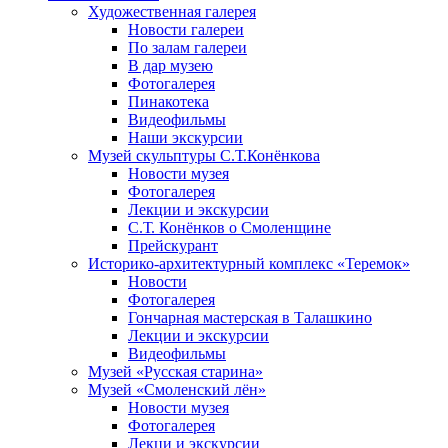
Художественная галерея
Новости галереи
По залам галереи
В дар музею
Фотогалерея
Пинакотека
Видеофильмы
Наши экскурсии
Музей скульптуры С.Т.Конёнкова
Новости музея
Фотогалерея
Лекции и экскурсии
С.Т. Конёнков о Смоленщине
Прейскурант
Историко-архитектурный комплекс «Теремок»
Новости
Фотогалерея
Гончарная мастерская в Талашкино
Лекции и экскурсии
Видеофильмы
Музей «Русская старина»
Музей «Смоленский лён»
Новости музея
Фотогалерея
Лекци и экскурсии