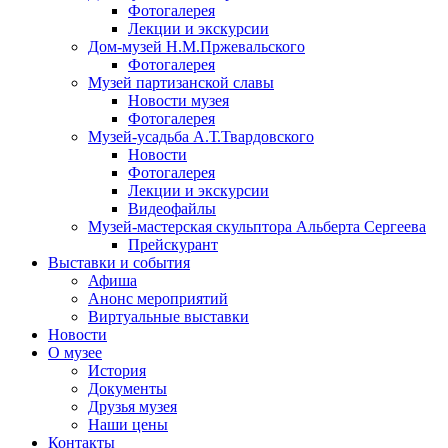
Фотогалерея
Лекции и экскурсии
Дом-музей Н.М.Пржевальского
Фотогалерея
Музей партизанской славы
Новости музея
Фотогалерея
Музей-усадьба А.Т.Твардовского
Новости
Фотогалерея
Лекции и экскурсии
Видеофайлы
Музей-мастерская скульптора Альберта Сергеева
Прейскурант
Выставки и события
Афиша
Анонс мероприятий
Виртуальные выставки
Новости
О музее
История
Документы
Друзья музея
Наши цены
Контакты