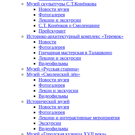
Музей скульптуры С.Т.Конёнкова
Новости музея
Фотогалерея
Лекции и экскурсии
С.Т. Конёнков о Смоленщине
Прейскурант
Историко-архитектурный комплекс «Теремок»
Новости
Фотогалерея
Гончарная мастерская в Талашкино
Лекции и экскурсии
Видеофильмы
Музей «Русская старина»
Музей «Смоленский лён»
Новости музея
Фотогалерея
Лекци и экскурсии
Видеофильмы
Исторический музей
Новости музея
Фотогалерея
Лекции и интерактивные мероприятия
Экскурсии
Видеофильмы
Музей «Городская кузница XVII века»