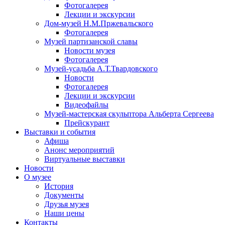
Фотогалерея
Лекции и экскурсии
Дом-музей Н.М.Пржевальского
Фотогалерея
Музей партизанской славы
Новости музея
Фотогалерея
Музей-усадьба А.Т.Твардовского
Новости
Фотогалерея
Лекции и экскурсии
Видеофайлы
Музей-мастерская скульптора Альберта Сергеева
Прейскурант
Выставки и события
Афиша
Анонс мероприятий
Виртуальные выставки
Новости
О музее
История
Документы
Друзья музея
Наши цены
Контакты