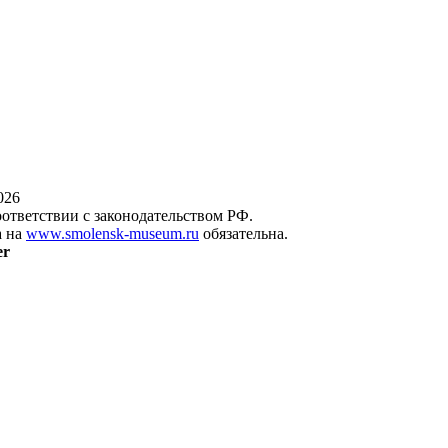
026
оответствии с законодательством РФ.
а на
www.smolensk-museum.ru
обязательна.
er