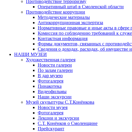
Противодействие терроризму
Оперативный штаб в Смоленской области
Противодействие коррупции
Методические материалы
Антикоррупционная экспертиза
Нормативные правовые и иные акты в сфере 
Комиссия по соблюдению требований к служе
Контактная информация
Формы документов, связанных с противодейс
Сведения о доходах, расходах, об имуществе 
НАШИ МУЗЕИ
Художественная галерея
Новости галереи
По залам галереи
В дар музею
Фотогалерея
Пинакотека
Видеофильмы
Наши экскурсии
Музей скульптуры С.Т.Конёнкова
Новости музея
Фотогалерея
Лекции и экскурсии
С.Т. Конёнков о Смоленщине
Прейскурант