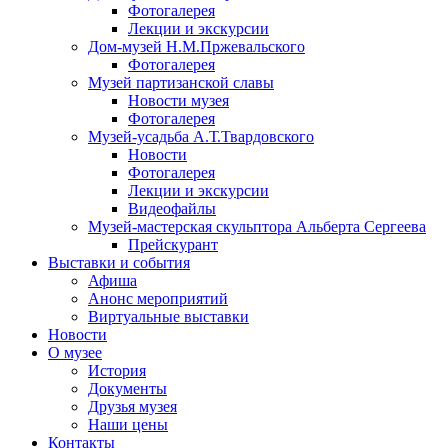
Фотогалерея
Лекции и экскурсии
Дом-музей Н.М.Пржевальского
Фотогалерея
Музей партизанской славы
Новости музея
Фотогалерея
Музей-усадьба А.Т.Твардовского
Новости
Фотогалерея
Лекции и экскурсии
Видеофайлы
Музей-мастерская скульптора Альберта Сергеева
Прейскурант
Выставки и события
Афиша
Анонс мероприятий
Виртуальные выставки
Новости
О музее
История
Документы
Друзья музея
Наши цены
Контакты