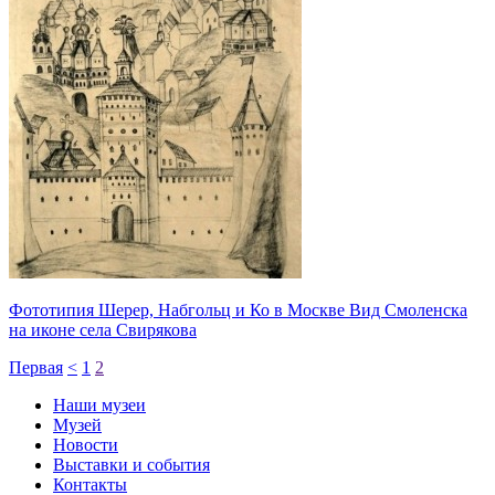
Фототипия Шерер, Набгольц и Ко в Москве Вид Смоленска
на иконе села Свирякова
Первая
<
1
2
Наши музеи
Музей
Новости
Выставки и события
Контакты