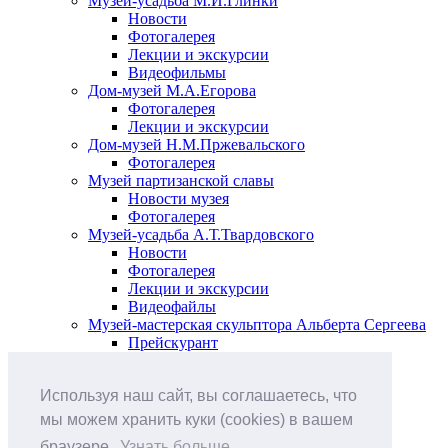
Музей-усадьба М.И.Глинки
Новости
Фотогалерея
Лекции и экскурсии
Видеофильмы
Дом-музей М.А.Егорова
Фотогалерея
Лекции и экскурсии
Дом-музей Н.М.Пржевальского
Фотогалерея
Музей партизанской славы
Новости музея
Фотогалерея
Музей-усадьба А.Т.Твардовского
Новости
Фотогалерея
Лекции и экскурсии
Видеофайлы
Музей-мастерская скульптора Альберта Сергеева
Прейскурант
Выставки и события
Афиша
Используя наш сайт, вы соглашаетесь, что
Анонс мероприятий
Виртуальные выставки
мы можем хранить куки (cookies) в вашем
Новости
браузере.
Узнать больше