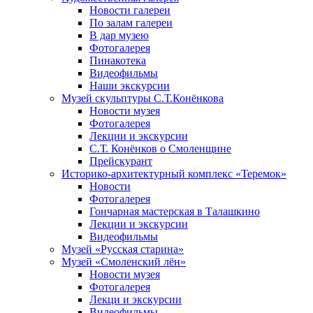
Новости галереи
По залам галереи
В дар музею
Фотогалерея
Пинакотека
Видеофильмы
Наши экскурсии
Музей скульптуры С.Т.Конёнкова
Новости музея
Фотогалерея
Лекции и экскурсии
С.Т. Конёнков о Смоленщине
Прейскурант
Историко-архитектурный комплекс «Теремок»
Новости
Фотогалерея
Гончарная мастерская в Талашкино
Лекции и экскурсии
Видеофильмы
Музей «Русская старина»
Музей «Смоленский лён»
Новости музея
Фотогалерея
Лекци и экскурсии
Видеофильмы