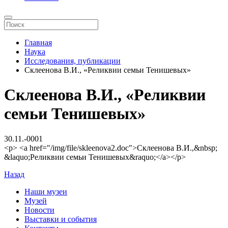
Главная
Наука
Исследования, публикации
Склеенова В.И., «Реликвии семьи Тенишевых»
Склеенова В.И., «Реликвии
семьи Тенишевых»
30.11.-0001
<p> <a href="/img/file/skleenova2.doc">Склеенова В.И.,&nbsp;
&laquo;Реликвии семьи Тенишевых&raquo;</a></p>
Назад
Наши музеи
Музей
Новости
Выставки и события