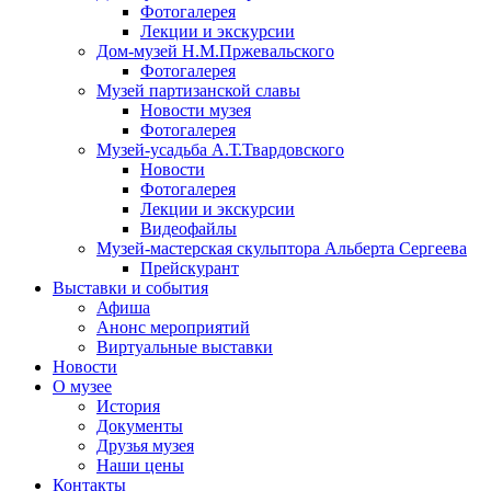
Фотогалерея
Лекции и экскурсии
Дом-музей Н.М.Пржевальского
Фотогалерея
Музей партизанской славы
Новости музея
Фотогалерея
Музей-усадьба А.Т.Твардовского
Новости
Фотогалерея
Лекции и экскурсии
Видеофайлы
Музей-мастерская скульптора Альберта Сергеева
Прейскурант
Выставки и события
Афиша
Анонс мероприятий
Виртуальные выставки
Новости
О музее
История
Документы
Друзья музея
Наши цены
Контакты