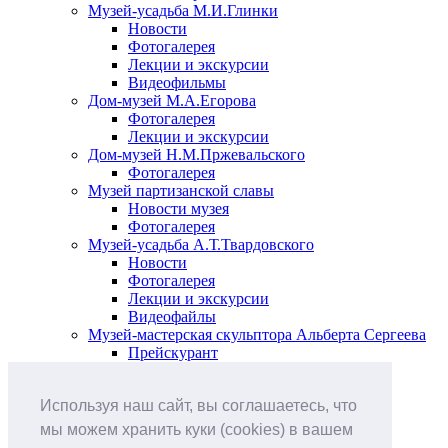
Музей-усадьба М.И.Глинки
Новости
Фотогалерея
Лекции и экскурсии
Видеофильмы
Дом-музей М.А.Егорова
Фотогалерея
Лекции и экскурсии
Дом-музей Н.М.Пржевальского
Фотогалерея
Музей партизанской славы
Новости музея
Фотогалерея
Музей-усадьба А.Т.Твардовского
Новости
Фотогалерея
Лекции и экскурсии
Видеофайлы
Музей-мастерская скульптора Альберта Сергеева
Прейскурант
Выставки и события
Афиша
Используя наш сайт, вы соглашаетесь, что
Анонс мероприятий
Виртуальные выставки
мы можем хранить куки (cookies) в вашем
Новости