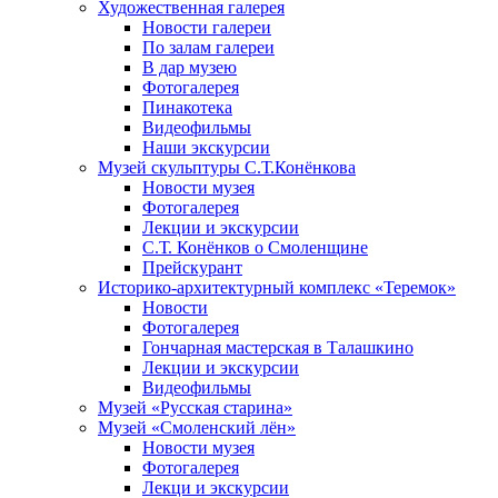
Художественная галерея
Новости галереи
По залам галереи
В дар музею
Фотогалерея
Пинакотека
Видеофильмы
Наши экскурсии
Музей скульптуры С.Т.Конёнкова
Новости музея
Фотогалерея
Лекции и экскурсии
С.Т. Конёнков о Смоленщине
Прейскурант
Историко-архитектурный комплекс «Теремок»
Новости
Фотогалерея
Гончарная мастерская в Талашкино
Лекции и экскурсии
Видеофильмы
Музей «Русская старина»
Музей «Смоленский лён»
Новости музея
Фотогалерея
Лекци и экскурсии