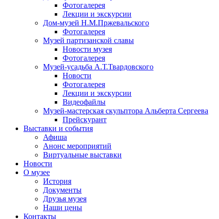
Фотогалерея
Лекции и экскурсии
Дом-музей Н.М.Пржевальского
Фотогалерея
Музей партизанской славы
Новости музея
Фотогалерея
Музей-усадьба А.Т.Твардовского
Новости
Фотогалерея
Лекции и экскурсии
Видеофайлы
Музей-мастерская скульптора Альберта Сергеева
Прейскурант
Выставки и события
Афиша
Анонс мероприятий
Виртуальные выставки
Новости
О музее
История
Документы
Друзья музея
Наши цены
Контакты