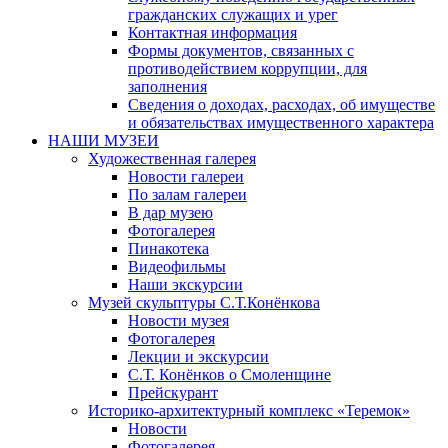
гражданских служащих и урег
Контактная информация
Формы документов, связанных с
противодействием коррупции, для
заполнения
Сведения о доходах, расходах, об имуществе
и обязательствах имущественного характера
НАШИ МУЗЕИ
Художественная галерея
Новости галереи
По залам галереи
В дар музею
Фотогалерея
Пинакотека
Видеофильмы
Наши экскурсии
Музей скульптуры С.Т.Конёнкова
Новости музея
Фотогалерея
Лекции и экскурсии
С.Т. Конёнков о Смоленщине
Прейскурант
Историко-архитектурный комплекс «Теремок»
Новости
Фотогалерея