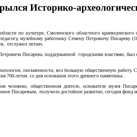
ткрылся Историко-археологичес
бласти по культуре, Смоленского областного краеведческого 
 педагогу, музейному работнику Семену Петровичу Писареву (18
ев, отслужил литию.
а Петровича Писарева, поддержанной городскими властями, был 
хеологии, письменности, вел большую общественную работу. Со
ия 700-летия со дня основания этого древнего памятника.
ом человеке, общественном деятеле, основателе музея Писар
енное Писаревым, получило достойное развитие, сегодня фонд м