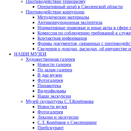
Противодействие терроризму
Оперативный штаб в Смоленской области
Противодействие коррупции
Методические материалы
Антикоррупционная экспертиза
Нормативные правовые и иные акты в сфере 
Комиссия по соблюдению требований к служе
Контактная информация
Формы документов, связанных с противодейс
Сведения о доходах, расходах, об имуществе 
НАШИ МУЗЕИ
Художественная галерея
Новости галереи
По залам галереи
В дар музею
Фотогалерея
Пинакотека
Видеофильмы
Наши экскурсии
Музей скульптуры С.Т.Конёнкова
Новости музея
Фотогалерея
Лекции и экскурсии
С.Т. Конёнков о Смоленщине
Прейскурант