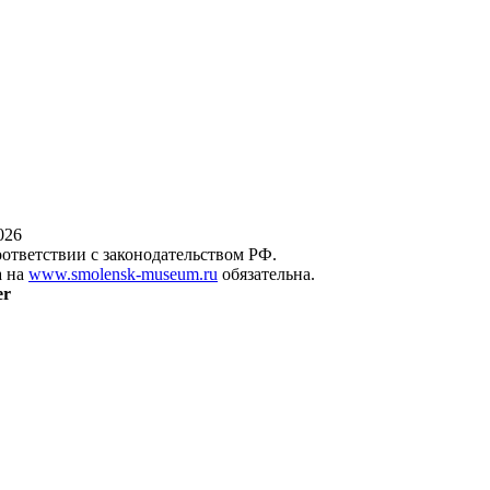
026
оответствии с законодательством РФ.
а на
www.smolensk-museum.ru
обязательна.
er