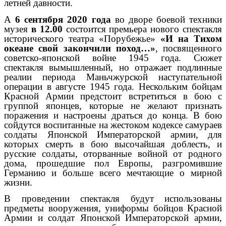
летней давности.
А
6 сентября 2020 года
во дворе боевой техники
музея
в 12.00
состоится премьера нового спектакля
исторического театра «Порубежье»
«И на Тихом
океане свой закончили поход…»
, посвященного
советско-японской войне 1945 года. Сюжет
спектакля вымышленный, но отражает подлинные
реалии периода Маньчжурской наступательной
операции в августе 1945 года. Нескольким бойцам
Красной Армии предстоит встретиться в бою с
группой японцев, которые не желают признать
поражения и настроены драться до конца. В бою
сойдутся воспитанные на жестоком кодексе самураев
солдаты Японской Императорской армии, для
которых смерть в бою высочайшая доблесть, и
русские солдаты, оторванные войной от родного
дома, прошедшие пол Европы, разгромившие
Германию и больше всего мечтающие о мирной
жизни.
В проведении спектакля будут использованы
предметы вооружения, униформы бойцов Красной
Армии и солдат Японской Императорской армии,