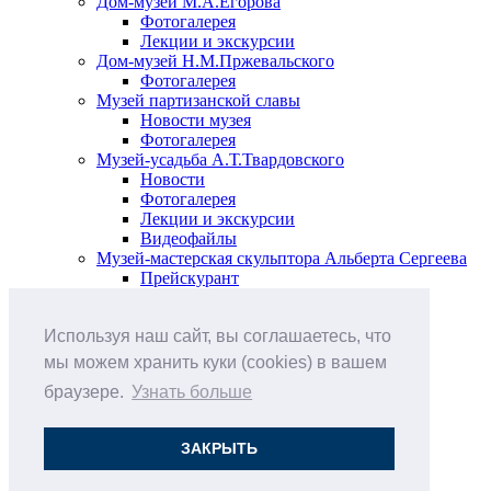
Дом-музей М.А.Егорова
Фотогалерея
Лекции и экскурсии
Дом-музей Н.М.Пржевальского
Фотогалерея
Музей партизанской славы
Новости музея
Фотогалерея
Музей-усадьба А.Т.Твардовского
Новости
Фотогалерея
Лекции и экскурсии
Видеофайлы
Музей-мастерская скульптора Альберта Сергеева
Прейскурант
Выставки и события
Афиша
Используя наш сайт, вы соглашаетесь, что
Анонс мероприятий
Виртуальные выставки
мы можем хранить куки (cookies) в вашем
Новости
браузере.
Узнать больше
О музее
История
Документы
ЗАКРЫТЬ
Друзья музея
Наши цены