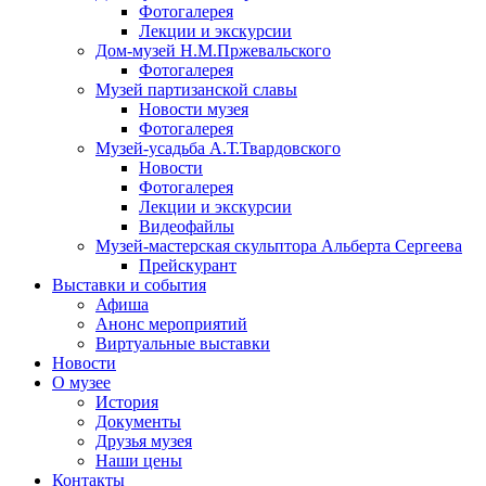
Фотогалерея
Лекции и экскурсии
Дом-музей Н.М.Пржевальского
Фотогалерея
Музей партизанской славы
Новости музея
Фотогалерея
Музей-усадьба А.Т.Твардовского
Новости
Фотогалерея
Лекции и экскурсии
Видеофайлы
Музей-мастерская скульптора Альберта Сергеева
Прейскурант
Выставки и события
Афиша
Анонс мероприятий
Виртуальные выставки
Новости
О музее
История
Документы
Друзья музея
Наши цены
Контакты