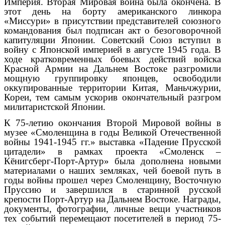
Империя. Вторая Мировая война была окончена. В
этот день на борту американского линкора
«Миссури» в присутствии представителей союзного
командования был подписан акт о безоговорочной
капитуляции Японии. Советский Союз вступил в
войну с Японской империей в августе 1945 года. В
ходе кратковременных боевых действий войска
Красной Армии на Дальнем Востоке разгромили
мощную группировку японцев, освободили
оккупированные территории Китая, Маньчжурии,
Кореи, тем самым ускорив окончательный разгром
милитаристской Японии.
К 75-летию окончания Второй Мировой войны в
музее «Смоленщина в годы Великой Отечественной
войны
1941-1945
гг.» выставка «Падение Прусской
цитадели» в рамках проекта «Смоленск –
Кёнигсберг-Порт-Артур» была дополнена новыми
материалами о наших земляках, чей боевой путь в
годы войны прошел через Смоленщину, Восточную
Пруссию и завершился в старинной русской
крепости Порт-Артур на Дальнем Востоке. Награды,
документы, фотографии, личные вещи участников
тех событий перемещают посетителей в период 75-