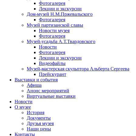
Фотогалерея
Лекции и экскурсии
Дом-музей Н.М.Пржевальского
Фотогалерея
Музей партизанской славы
Новости музея
Фотогалерея
Музей-усадьба А.Т.Твардовского
Новости
Фотогалерея
Лекции и экскурсии
Видеофайлы
Музей-мастерская скульптора Альберта Сергеева
Прейскурант
Выставки и события
Афиша
Анонс мероприятий
Виртуальные выставки
Новости
О музее
История
Документы
Друзья музея
Наши цены
Контакты