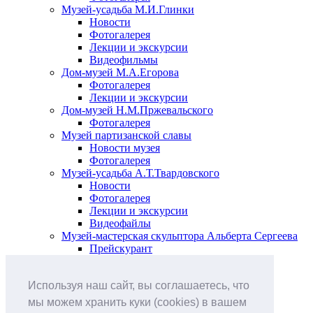
Музей-усадьба М.И.Глинки
Новости
Фотогалерея
Лекции и экскурсии
Видеофильмы
Дом-музей М.А.Егорова
Фотогалерея
Лекции и экскурсии
Дом-музей Н.М.Пржевальского
Фотогалерея
Музей партизанской славы
Новости музея
Фотогалерея
Музей-усадьба А.Т.Твардовского
Новости
Фотогалерея
Лекции и экскурсии
Видеофайлы
Музей-мастерская скульптора Альберта Сергеева
Прейскурант
Выставки и события
Афиша
Используя наш сайт, вы соглашаетесь, что
Анонс мероприятий
Виртуальные выставки
мы можем хранить куки (cookies) в вашем
Новости