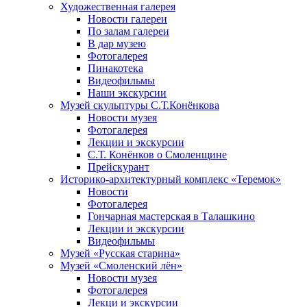
Художественная галерея
Новости галереи
По залам галереи
В дар музею
Фотогалерея
Пинакотека
Видеофильмы
Наши экскурсии
Музей скульптуры С.Т.Конёнкова
Новости музея
Фотогалерея
Лекции и экскурсии
С.Т. Конёнков о Смоленщине
Прейскурант
Историко-архитектурный комплекс «Теремок»
Новости
Фотогалерея
Гончарная мастерская в Талашкино
Лекции и экскурсии
Видеофильмы
Музей «Русская старина»
Музей «Смоленский лён»
Новости музея
Фотогалерея
Лекци и экскурсии