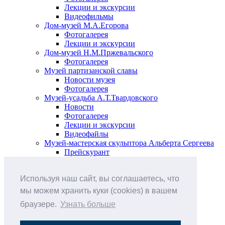
Лекции и экскурсии
Видеофильмы
Дом-музей М.А.Егорова
Фотогалерея
Лекции и экскурсии
Дом-музей Н.М.Пржевальского
Фотогалерея
Музей партизанской славы
Новости музея
Фотогалерея
Музей-усадьба А.Т.Твардовского
Новости
Фотогалерея
Лекции и экскурсии
Видеофайлы
Музей-мастерская скульптора Альберта Сергеева
Прейскурант
Выставки и события
Афиша
Используя наш сайт, вы соглашаетесь, что
Анонс мероприятий
Виртуальные выставки
мы можем хранить куки (cookies) в вашем
Новости
браузере.
Узнать больше
О музее
История
Документы