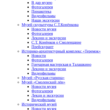
В дар музею
Фотогалерея
Пинакотека
Видеофильмы
Наши экскурсии
Музей скульптуры С.Т.Конёнкова
Новости музея
Фотогалерея
Лекции и экскурсии
С.Т. Конёнков о Смоленщине
Прейскурант
Историко-архитектурный комплекс «Теремок»
Новости
Фотогалерея
Гончарная мастерская в Талашкино
Лекции и экскурсии
Видеофильмы
Музей «Русская старина»
Музей «Смоленский лён»
Новости музея
Фотогалерея
Лекци и экскурсии
Видеофильмы
Исторический музей
Новости музея