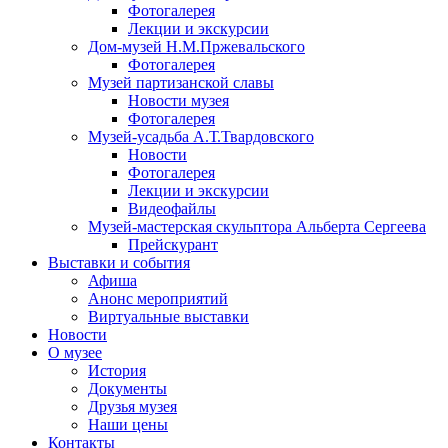
Фотогалерея
Лекции и экскурсии
Дом-музей Н.М.Пржевальского
Фотогалерея
Музей партизанской славы
Новости музея
Фотогалерея
Музей-усадьба А.Т.Твардовского
Новости
Фотогалерея
Лекции и экскурсии
Видеофайлы
Музей-мастерская скульптора Альберта Сергеева
Прейскурант
Выставки и события
Афиша
Анонс мероприятий
Виртуальные выставки
Новости
О музее
История
Документы
Друзья музея
Наши цены
Контакты