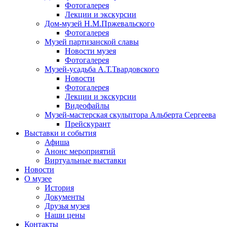
Фотогалерея
Лекции и экскурсии
Дом-музей Н.М.Пржевальского
Фотогалерея
Музей партизанской славы
Новости музея
Фотогалерея
Музей-усадьба А.Т.Твардовского
Новости
Фотогалерея
Лекции и экскурсии
Видеофайлы
Музей-мастерская скульптора Альберта Сергеева
Прейскурант
Выставки и события
Афиша
Анонс мероприятий
Виртуальные выставки
Новости
О музее
История
Документы
Друзья музея
Наши цены
Контакты