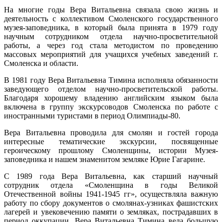
На многие годы Вера Витальевна связала свою жизнь и
деятельность с коллективом Смоленского государственного
музея-заповедника, в который была принята в 1979 году
научным сотрудником отдела научно-просветительной
работы, а через год стала методистом по проведению
массовых мероприятий для учащихся учебных заведений г.
Смоленска и области.
В 1981 году Вера Витальевна Тимина исполняла обязанности
заведующего отделом научно-просветительской работы.
Благодаря хорошему владению английским языком была
включена в группу экскурсоводов Смоленска по работе с
иностранными туристами в период Олимпиады-80.
Вера Витальевна проводила для смолян и гостей города
интересные тематические экскурсии, посвященные
героическому прошлому Смоленщины, истории Музея-
заповедника и нашем знаменитом земляке Юрие Гагарине.
С 1989 года Вера Витальевна, как старший научный
сотрудник отдела «Смоленщина в годы Великой
Отечественной войны 1941-1945 гг», осуществляла важную
работу по сбору документов о смолянах-узниках фашистских
лагерей и увековечению памяти о земляках, пострадавших в
период оккупации. Вера Витальевна Тимина вела большую