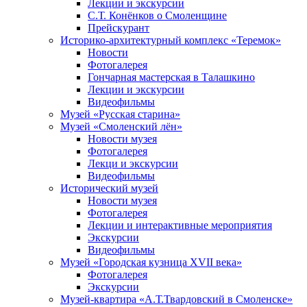
Лекции и экскурсии
С.Т. Конёнков о Смоленщине
Прейскурант
Историко-архитектурный комплекс «Теремок»
Новости
Фотогалерея
Гончарная мастерская в Талашкино
Лекции и экскурсии
Видеофильмы
Музей «Русская старина»
Музей «Смоленский лён»
Новости музея
Фотогалерея
Лекци и экскурсии
Видеофильмы
Исторический музей
Новости музея
Фотогалерея
Лекции и интерактивные мероприятия
Экскурсии
Видеофильмы
Музей «Городская кузница XVII века»
Фотогалерея
Экскурсии
Музей-квартира «А.Т.Твардовский в Смоленске»