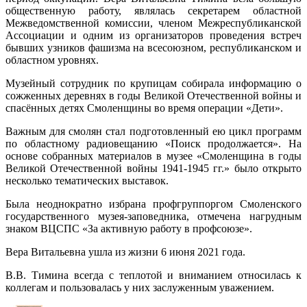
общественную работу, являлась секретарем областной
Межведомственной комиссии, членом Межреспубликанской
Ассоциации и одним из организаторов проведения встреч
бывших узников фашизма на всесоюзном, республиканском и
областном уровнях.
Музейный сотрудник по крупицам собирала информацию о
сожженных деревнях в годы Великой Отечественной войны и
спасённых детях Смоленщины во время операции «Дети».
Важным для смолян стал подготовленный ею цикл программ
по областному радиовещанию «Поиск продолжается». На
основе собранных материалов в музее «Смоленщина в годы
Великой Отечественной войны 1941-1945 гг.» было открыто
несколько тематических выставок.
Была неоднократно избрана профгруппоргом Смоленского
государственного музея-заповедника, отмечена нагрудным
знаком ВЦСПС «За активную работу в профсоюзе».
Вера Витальевна ушла из жизни 6 июня 2021 года.
В.В. Тимина всегда с теплотой и вниманием относилась к
коллегам и пользовалась у них заслуженным уважением.