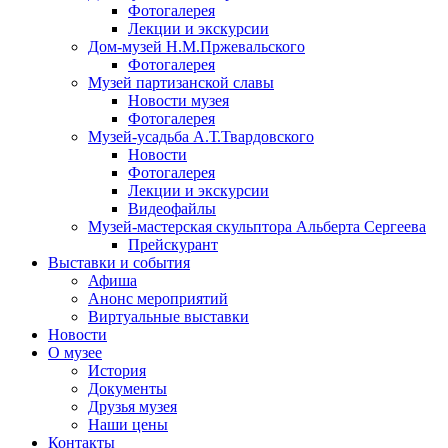
Фотогалерея
Лекции и экскурсии
Дом-музей Н.М.Пржевальского
Фотогалерея
Музей партизанской славы
Новости музея
Фотогалерея
Музей-усадьба А.Т.Твардовского
Новости
Фотогалерея
Лекции и экскурсии
Видеофайлы
Музей-мастерская скульптора Альберта Сергеева
Прейскурант
Выставки и события
Афиша
Анонс мероприятий
Виртуальные выставки
Новости
О музее
История
Документы
Друзья музея
Наши цены
Контакты