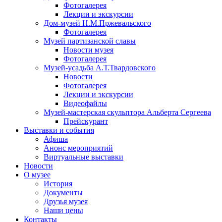
Фотогалерея
Лекции и экскурсии
Дом-музей Н.М.Пржевальского
Фотогалерея
Музей партизанской славы
Новости музея
Фотогалерея
Музей-усадьба А.Т.Твардовского
Новости
Фотогалерея
Лекции и экскурсии
Видеофайлы
Музей-мастерская скульптора Альберта Сергеева
Прейскурант
Выставки и события
Афиша
Анонс мероприятий
Виртуальные выставки
Новости
О музее
История
Документы
Друзья музея
Наши цены
Контакты