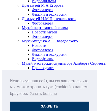
Видеофильмы
Дом-музей М.А.Егорова
Фотогалерея
Лекции и экскурсии
Дом-музей Н.М.Пржевальского
Фотогалерея
Музей партизанской славы
Новости музея
Фотогалерея
Музей-усадьба А.Т.Твардовского
Новости
Фотогалерея
Лекции и экскурсии
Видеофайлы
Музей-мастерская скульптора Альберта Сергеева
Прейскурант
Выставки и события
Афиша
Используя наш сайт, вы соглашаетесь, что
Анонс мероприятий
Виртуальные выставки
мы можем хранить куки (cookies) в вашем
Новости
браузере.
Узнать больше
О музее
История
Документы
ЗАКРЫТЬ
Друзья музея