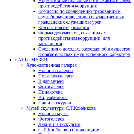
Нормативные правовые и иные акты в сфере
противодействия коррупции
Комиссия по соблюдению требований к
служебному поведению государственных
гражданских служащих и урег
Контактная информация
Формы документов, связанных с
противодействием коррупции, для
заполнения
Сведения о доходах, расходах, об имуществе
и обязательствах имущественного характера
НАШИ МУЗЕИ
Художественная галерея
Новости галереи
По залам галереи
В дар музею
Фотогалерея
Пинакотека
Видеофильмы
Наши экскурсии
Музей скульптуры С.Т.Конёнкова
Новости музея
Фотогалерея
Лекции и экскурсии
С.Т. Конёнков о Смоленщине