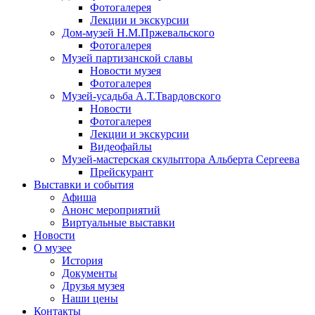
Фотогалерея
Лекции и экскурсии
Дом-музей Н.М.Пржевальского
Фотогалерея
Музей партизанской славы
Новости музея
Фотогалерея
Музей-усадьба А.Т.Твардовского
Новости
Фотогалерея
Лекции и экскурсии
Видеофайлы
Музей-мастерская скульптора Альберта Сергеева
Прейскурант
Выставки и события
Афиша
Анонс мероприятий
Виртуальные выставки
Новости
О музее
История
Документы
Друзья музея
Наши цены
Контакты