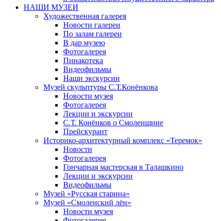
НАШИ МУЗЕИ
Художественная галерея
Новости галереи
По залам галереи
В дар музею
Фотогалерея
Пинакотека
Видеофильмы
Наши экскурсии
Музей скульптуры С.Т.Конёнкова
Новости музея
Фотогалерея
Лекции и экскурсии
С.Т. Конёнков о Смоленщине
Прейскурант
Историко-архитектурный комплекс «Теремок»
Новости
Фотогалерея
Гончарная мастерская в Талашкино
Лекции и экскурсии
Видеофильмы
Музей «Русская старина»
Музей «Смоленский лён»
Новости музея
Фотогалерея