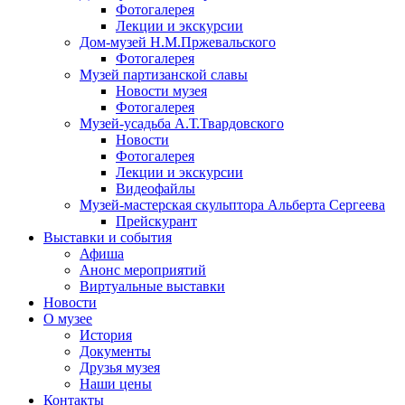
Фотогалерея
Лекции и экскурсии
Дом-музей Н.М.Пржевальского
Фотогалерея
Музей партизанской славы
Новости музея
Фотогалерея
Музей-усадьба А.Т.Твардовского
Новости
Фотогалерея
Лекции и экскурсии
Видеофайлы
Музей-мастерская скульптора Альберта Сергеева
Прейскурант
Выставки и события
Афиша
Анонс мероприятий
Виртуальные выставки
Новости
О музее
История
Документы
Друзья музея
Наши цены
Контакты