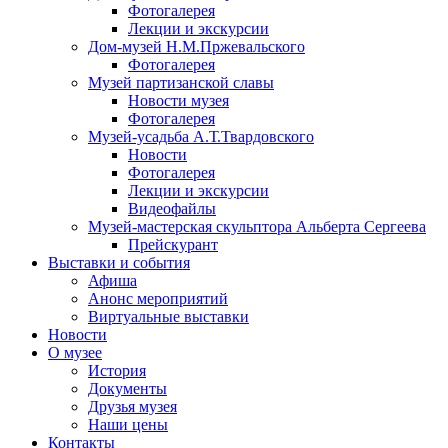
Фотогалерея
Лекции и экскурсии
Дом-музей Н.М.Пржевальского
Фотогалерея
Музей партизанской славы
Новости музея
Фотогалерея
Музей-усадьба А.Т.Твардовского
Новости
Фотогалерея
Лекции и экскурсии
Видеофайлы
Музей-мастерская скульптора Альберта Сергеева
Прейскурант
Выставки и события
Афиша
Анонс мероприятий
Виртуальные выставки
Новости
О музее
История
Документы
Друзья музея
Наши цены
Контакты