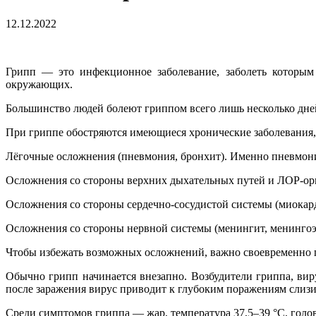
12.12.2022
Грипп — это инфекционное заболевание, заболеть которым
окружающих.
Большинство людей болеют гриппом всего лишь несколько дней,
При гриппе обостряются имеющиеся хронические заболевания,
Лёгочные осложнения (пневмония, бронхит). Именно пневмони
Осложнения со стороны верхних дыхательных путей и ЛОР-орган
Осложнения со стороны сердечно-сосудистой системы (миокард
Осложнения со стороны нервной системы (менингит, менингоэ
Чтобы избежать возможных осложнений, важно своевременно п
Обычно грипп начинается внезапно. Возбудители гриппа, ви
после заражения вирус приводит к глубоким поражениям слизи
Среди симптомов гриппа — жар, температура 37,5–39 °С, головн