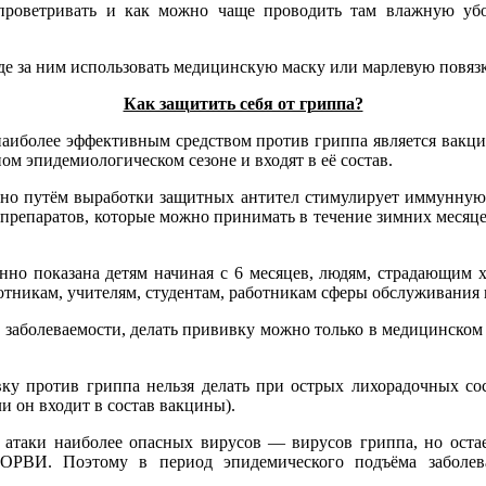
 проветривать и как можно чаще проводить там влажную уб
де за ним использовать медицинскую маску или марлевую повязк
Как защитить себя от гриппа?
аиболее эффективным средством против гриппа является вакцин
ом эпидемиологическом сезоне и входят в её состав.
, но путём выработки защитных антител стимулирует иммунную
препаратов, которые можно принимать в течение зимних месяце
енно показана детям начиная с 6 месяцев, людям, страдающим
тникам, учителям, студентам, работникам сферы обслуживания 
та заболеваемости, делать прививку можно только в медицинск
у против гриппа нельзя делать при острых лихорадочных сос
и он входит в состав вакцины).
 атаки наиболее опасных вирусов — вирусов гриппа, но остае
я ОРВИ. Поэтому в период эпидемического подъёма забол