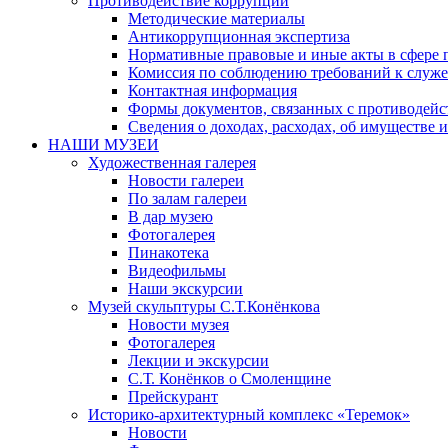
Противодействие коррупции
Методические материалы
Антикоррупционная экспертиза
Нормативные правовые и иные акты в сфере 
Комиссия по соблюдению требований к служе
Контактная информация
Формы документов, связанных с противодейс
Сведения о доходах, расходах, об имуществе 
НАШИ МУЗЕИ
Художественная галерея
Новости галереи
По залам галереи
В дар музею
Фотогалерея
Пинакотека
Видеофильмы
Наши экскурсии
Музей скульптуры С.Т.Конёнкова
Новости музея
Фотогалерея
Лекции и экскурсии
С.Т. Конёнков о Смоленщине
Прейскурант
Историко-архитектурный комплекс «Теремок»
Новости