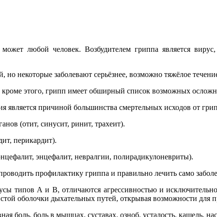
 может любой человек. Возбудителем гриппа является вирус
 но некоторые заболевают серьёзнее, возможно тяжёлое течение
 кроме этого, грипп имеет обширный список возможных осложн
я является причиной большинства смертельных исходов от грип
ов (отит, синусит, ринит, трахеит).
ит, перикардит).
нцефалит, энцефалит, невралгии, полирадикулоневриты).
роводить профилактику гриппа и правильно лечить само заболе
русы типов А и В, отличаются агрессивностью и исключительно
стой оболочки дыхательных путей, открывая возможности для п
ая боль, боль в мышцах, суставах, озноб, усталость, кашель, н