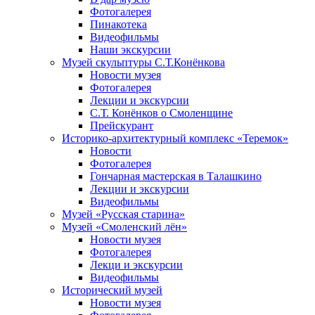
Фотогалерея
Пинакотека
Видеофильмы
Наши экскурсии
Музей скульптуры С.Т.Конёнкова
Новости музея
Фотогалерея
Лекции и экскурсии
С.Т. Конёнков о Смоленщине
Прейскурант
Историко-архитектурный комплекс «Теремок»
Новости
Фотогалерея
Гончарная мастерская в Талашкино
Лекции и экскурсии
Видеофильмы
Музей «Русская старина»
Музей «Смоленский лён»
Новости музея
Фотогалерея
Лекци и экскурсии
Видеофильмы
Исторический музей
Новости музея