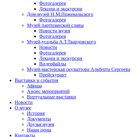
Фотогалерея
Лекции и экскурсии
Дом-музей Н.М.Пржевальского
Фотогалерея
Музей партизанской славы
Новости музея
Фотогалерея
Музей-усадьба А.Т.Твардовского
Новости
Фотогалерея
Лекции и экскурсии
Видеофайлы
Музей-мастерская скульптора Альберта Сергеева
Прейскурант
Выставки и события
Афиша
Анонс мероприятий
Виртуальные выставки
Новости
О музее
История
Документы
Друзья музея
Наши цены
Контакты