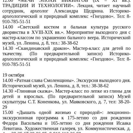
12.00 «МЕЧИ ЭПОХИ ВИКИНГОВ (IX – XI вв.):
ТРАДИЦИИ И ТЕХНОЛОГИИ». Лекция, читает научный
сотрудник, археолог Александра Щедрина. Историко-
археологический и природный комплекс «Гнездово». Тел: 8-
910-785-51-51
14.00 «Светский костюм и бальная культура русского
дворянства в XVIII-XIX вв.». Мероприятие выходного дня с
мастер-классом по украшению бального веера. Исторический
музей, ул. Ленина, д. 8, тел.: 38-38-62
14.30 «Скандинавский дракон». Мастер-класс для детей по
ткачеству. (По предварительной записи) Историко-
археологический и природный комплекс «Гнездово». Тел: 8-
910-785-51-51
19 октября
14.00 «Ратная слава Смоленщины». Экскурсия выходного дня.
Исторический музей, ул. Ленина, д. 8, тел.: 38-38-62
14.30 «Глиняная сказка». Мастер-класс по лепке из глины для
детей и взрослых. (По предварительной записи) Музей
скульптуры С.Т. Коненкова, ул. Маяковского, д. 7, тел: 38-20-
29
15.00 «Дышать одной жизнью с природой»: лекционно-
экскурсионная программа к 175-летию со дня рождения
Федора Васильева и 165-летию со дня рождения Исаака
Левитана. Художественная галерея, ул. Коммунистическая, д.