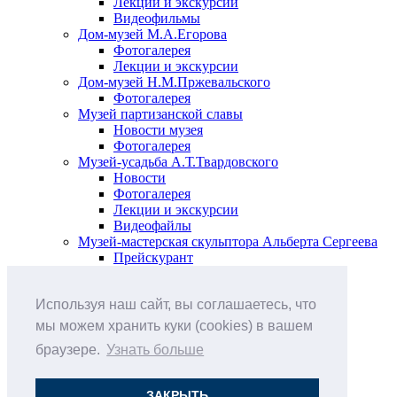
Лекции и экскурсии
Видеофильмы
Дом-музей М.А.Егорова
Фотогалерея
Лекции и экскурсии
Дом-музей Н.М.Пржевальского
Фотогалерея
Музей партизанской славы
Новости музея
Фотогалерея
Музей-усадьба А.Т.Твардовского
Новости
Фотогалерея
Лекции и экскурсии
Видеофайлы
Музей-мастерская скульптора Альберта Сергеева
Прейскурант
Выставки и события
Афиша
Используя наш сайт, вы соглашаетесь, что
Анонс мероприятий
Виртуальные выставки
мы можем хранить куки (cookies) в вашем
Новости
браузере.
Узнать больше
О музее
История
Документы
ЗАКРЫТЬ