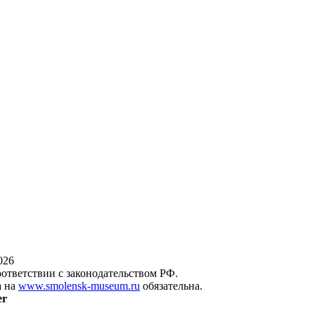
026
оответствии с законодательством РФ.
а на
www.smolensk-museum.ru
обязательна.
er