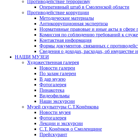
Противодействие терроризму
Оперативный штаб в Смоленской области
Противодействие коррупции
Методические материалы
Антикоррупционная экспертиза
Нормативные правовые и иные акты в сфере 
Комиссия по соблюдению требований к служе
Контактная информация
Формы документов, связанных с противодейс
Сведения о доходах, расходах, об имуществе 
НАШИ МУЗЕИ
Художественная галерея
Новости галереи
По залам галереи
В дар музею
Фотогалерея
Пинакотека
Видеофильмы
Наши экскурсии
Музей скульптуры С.Т.Конёнкова
Новости музея
Фотогалерея
Лекции и экскурсии
С.Т. Конёнков о Смоленщине
Прейскурант