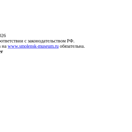
026
оответствии с законодательством РФ.
а на
www.smolensk-museum.ru
обязательна.
er