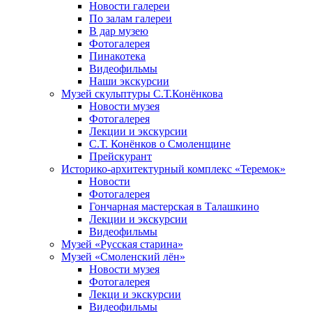
Новости галереи
По залам галереи
В дар музею
Фотогалерея
Пинакотека
Видеофильмы
Наши экскурсии
Музей скульптуры С.Т.Конёнкова
Новости музея
Фотогалерея
Лекции и экскурсии
С.Т. Конёнков о Смоленщине
Прейскурант
Историко-архитектурный комплекс «Теремок»
Новости
Фотогалерея
Гончарная мастерская в Талашкино
Лекции и экскурсии
Видеофильмы
Музей «Русская старина»
Музей «Смоленский лён»
Новости музея
Фотогалерея
Лекци и экскурсии
Видеофильмы