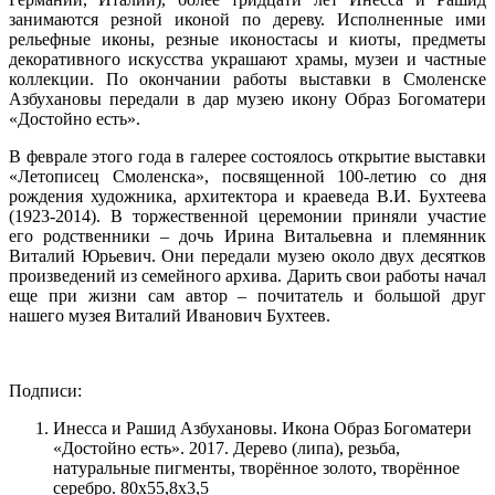
занимаются резной иконой по дереву. Исполненные ими
рельефные иконы, резные иконостасы и киоты, предметы
декоративного искусства украшают храмы, музеи и частные
коллекции. По окончании работы выставки в Смоленске
Азбухановы передали в дар музею икону Образ Богоматери
«Достойно есть».
В феврале этого года в галерее состоялось открытие выставки
«Летописец Смоленска», посвященной 100-летию со дня
рождения художника, архитектора и краеведа В.И. Бухтеева
(1923-2014). В торжественной церемонии приняли участие
его родственники – дочь Ирина Витальевна и племянник
Виталий Юрьевич. Они передали музею около двух десятков
произведений из семейного архива. Дарить свои работы начал
еще при жизни сам автор – почитатель и большой друг
нашего музея Виталий Иванович Бухтеев.
Подписи:
Инесса и Рашид Азбухановы. Икона Образ Богоматери
«Достойно есть». 2017. Дерево (липа), резьба,
натуральные пигменты, творённое золото, творённое
серебро. 80х55,8х3,5