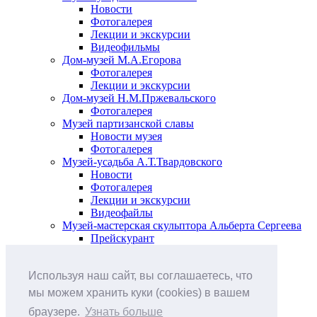
Новости
Фотогалерея
Лекции и экскурсии
Видеофильмы
Дом-музей М.А.Егорова
Фотогалерея
Лекции и экскурсии
Дом-музей Н.М.Пржевальского
Фотогалерея
Музей партизанской славы
Новости музея
Фотогалерея
Музей-усадьба А.Т.Твардовского
Новости
Фотогалерея
Лекции и экскурсии
Видеофайлы
Музей-мастерская скульптора Альберта Сергеева
Прейскурант
Выставки и события
Афиша
Используя наш сайт, вы соглашаетесь, что
Анонс мероприятий
Виртуальные выставки
мы можем хранить куки (cookies) в вашем
Новости
браузере.
Узнать больше
О музее