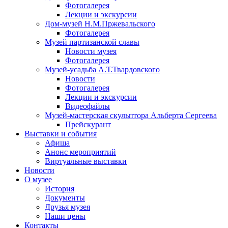
Фотогалерея
Лекции и экскурсии
Дом-музей Н.М.Пржевальского
Фотогалерея
Музей партизанской славы
Новости музея
Фотогалерея
Музей-усадьба А.Т.Твардовского
Новости
Фотогалерея
Лекции и экскурсии
Видеофайлы
Музей-мастерская скульптора Альберта Сергеева
Прейскурант
Выставки и события
Афиша
Анонс мероприятий
Виртуальные выставки
Новости
О музее
История
Документы
Друзья музея
Наши цены
Контакты