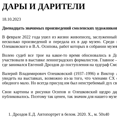
ДАРЫ И ДАРИТЕЛИ
18.10.2023
Двенадцать значимых произведений смоленских художников
В феврале 2022 года ушел из жизни живописец, заслуженный 
несколько произведений и передала их в дар музею. Среди
Олешковского и В.А. Осипова, работ которых в собрании музея
Волею судеб все трое на какое-то время обосновались в До
участвовали в выставке ленинградских формалистов. Главное 
где занимался Евгений Дроздов до поступления на худграф Смо
Валерий Владимирович Олешковский (1937–1996) и Виктор А
увидеть на выставках, возможно из-за того, что членами СХ
обидного мало. Но всегда присущ им был неистребимый дух сво
Свои картины и рисунки Осипов и Олешковский щедро дари
публиковалось. Поэтому так ценен, так значим для нашего муз
Дроздов Е.Д. Автопортрет в белом. 2020. Х., м. 50х40