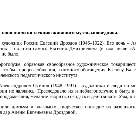
 пополнили коллекцию живописи музея-заповедника.
художник России Евгений Дроздов (1946–1922). Его дочь – Ал
 них – полотна самого Евгения Дмитриевича (в том числе «Ав
 не было.
рогобуже, образовав своеобразное художническое товарищест
– это был процесс общения, взаимного обогащения. К слову, Ва
ленского педагогического института.
лександрович Осипов (1948–1991) – художники и люди во мн
 они не являлись. Преследовало их и неблагополучие в быту, 
бодомыслия, желание творить, созидать и действовать. Увы, в 
ли друзьям и знакомым, творческое наследие их разошлось 
ея дар Алёны Евгеньевны Дроздовой.