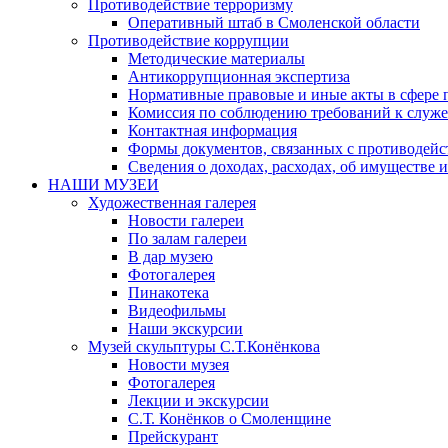
Противодействие терроризму
Оперативный штаб в Смоленской области
Противодействие коррупции
Методические материалы
Антикоррупционная экспертиза
Нормативные правовые и иные акты в сфере 
Комиссия по соблюдению требований к служе
Контактная информация
Формы документов, связанных с противодейс
Сведения о доходах, расходах, об имуществе 
НАШИ МУЗЕИ
Художественная галерея
Новости галереи
По залам галереи
В дар музею
Фотогалерея
Пинакотека
Видеофильмы
Наши экскурсии
Музей скульптуры С.Т.Конёнкова
Новости музея
Фотогалерея
Лекции и экскурсии
С.Т. Конёнков о Смоленщине
Прейскурант