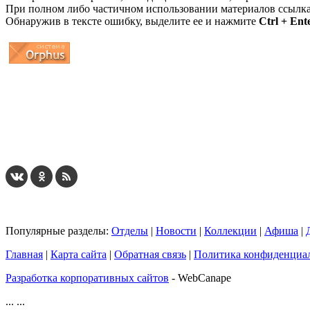
При полном либо частичном использовании материалов ссылк
Обнаружив в тексте ошибку, выделите ее и нажмите
Ctrl + Ent
...
... 4 5 6 7 8 9 10 11 12 13 14 15 16 17 18 19
Популярные разделы:
Отделы
|
Новости
|
Коллекции
|
Афиша
|
Главная
|
Карта сайта
|
Обратная связь
|
Политика конфиденциа
Разработка корпоративных сайтов
- WebCanape
...
...