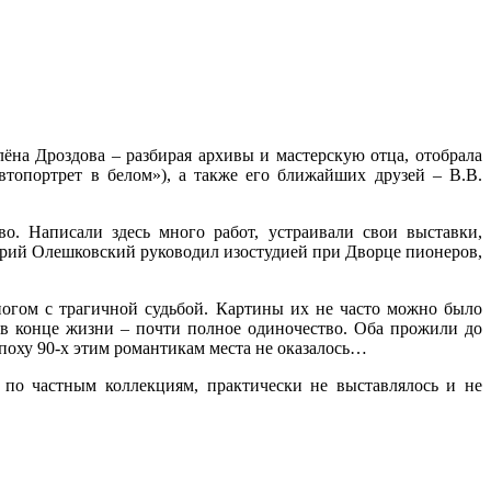
ёна Дроздова – разбирая архивы и мастерскую отца, отобрала
топортрет в белом»), а также его ближайших друзей – В.В.
во. Написали здесь много работ, устраивали свои выставки,
лерий Олешковский руководил изостудией при Дворце пионеров,
огом с трагичной судьбой. Картины их не часто можно было
а в конце жизни – почти полное одиночество. Оба прожили до
эпоху 90-х этим романтикам места не оказалось…
по частным коллекциям, практически не выставлялось и не