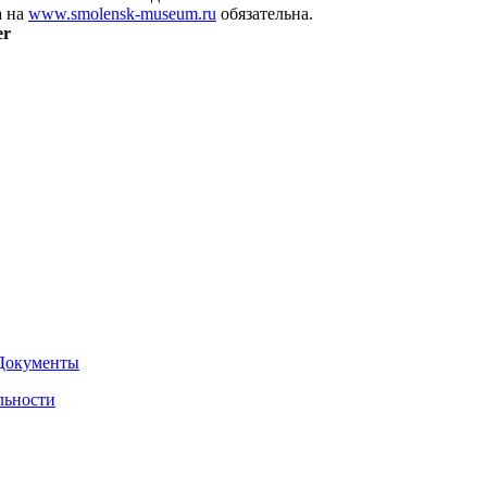
а на
www.smolensk-museum.ru
обязательна.
er
Документы
льности