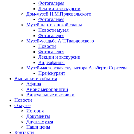
Фотогалерея
Лекции и экскурсии
Дом-музей Н.М.Пржевальского
Фотогалерея
Музей партизанской славы
Новости музея
Фотогалерея
Музей-усадьба А.Т.Твардовского
Новости
Фотогалерея
Лекции и экскурсии
Видеофайлы
Музей-мастерская скульптора Альберта Сергеева
Прейскурант
Выставки и события
Афиша
Анонс мероприятий
Виртуальные выставки
Новости
О музее
История
Документы
Друзья музея
Наши цены
Контакты