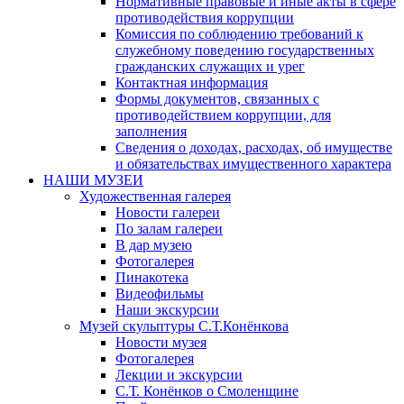
Нормативные правовые и иные акты в сфере
противодействия коррупции
Комиссия по соблюдению требований к
служебному поведению государственных
гражданских служащих и урег
Контактная информация
Формы документов, связанных с
противодействием коррупции, для
заполнения
Сведения о доходах, расходах, об имуществе
и обязательствах имущественного характера
НАШИ МУЗЕИ
Художественная галерея
Новости галереи
По залам галереи
В дар музею
Фотогалерея
Пинакотека
Видеофильмы
Наши экскурсии
Музей скульптуры С.Т.Конёнкова
Новости музея
Фотогалерея
Лекции и экскурсии
С.Т. Конёнков о Смоленщине