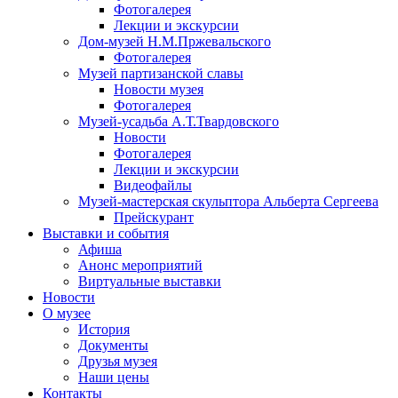
Фотогалерея
Лекции и экскурсии
Дом-музей Н.М.Пржевальского
Фотогалерея
Музей партизанской славы
Новости музея
Фотогалерея
Музей-усадьба А.Т.Твардовского
Новости
Фотогалерея
Лекции и экскурсии
Видеофайлы
Музей-мастерская скульптора Альберта Сергеева
Прейскурант
Выставки и события
Афиша
Анонс мероприятий
Виртуальные выставки
Новости
О музее
История
Документы
Друзья музея
Наши цены
Контакты