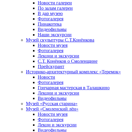
Новости галереи
По залам галереи
В дар музею
Фотогалерея
Пинакотека
Видеофильмы
Наши экскурсии
Музей скульптуры С.Т.Конёнкова
Новости музея
Фотогалерея
Лекции и экскурсии
С.Т. Конёнков о Смоленщине
Прейскурант
Историко-архитектурный комплекс «Теремок»
Новости
Фотогалерея
Гончарная мастерская в Талашкино
Лекции и экскурсии
Видеофильмы
Музей «Русская старина»
Музей «Смоленский лён»
Новости музея
Фотогалерея
Лекци и экскурсии
Видеофильмы