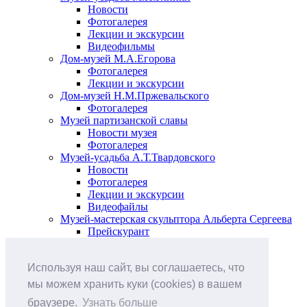
Новости
Фотогалерея
Лекции и экскурсии
Видеофильмы
Дом-музей М.А.Егорова
Фотогалерея
Лекции и экскурсии
Дом-музей Н.М.Пржевальского
Фотогалерея
Музей партизанской славы
Новости музея
Фотогалерея
Музей-усадьба А.Т.Твардовского
Новости
Фотогалерея
Лекции и экскурсии
Видеофайлы
Музей-мастерская скульптора Альберта Сергеева
Прейскурант
Выставки и события
Афиша
Используя наш сайт, вы соглашаетесь, что
Анонс мероприятий
Виртуальные выставки
мы можем хранить куки (cookies) в вашем
Новости
браузере.
Узнать больше
О музее