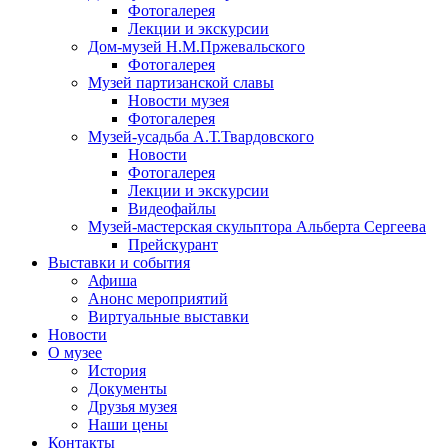
Фотогалерея
Лекции и экскурсии
Дом-музей Н.М.Пржевальского
Фотогалерея
Музей партизанской славы
Новости музея
Фотогалерея
Музей-усадьба А.Т.Твардовского
Новости
Фотогалерея
Лекции и экскурсии
Видеофайлы
Музей-мастерская скульптора Альберта Сергеева
Прейскурант
Выставки и события
Афиша
Анонс мероприятий
Виртуальные выставки
Новости
О музее
История
Документы
Друзья музея
Наши цены
Контакты