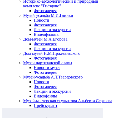
Историко-археологический и природный
комплекс "Гнёздово"
Фотогалерея
Музей-усадьба М.И.Глинки
Новости
Фотогалерея
Лекции и экскурсии
Видеофильмы
Дом-музей М.А.Егорова
Фотогалерея
Лекции и экскурсии
Дом-музей Н.М.Пржевальского
Фотогалерея
Музей партизанской славы
Новости музея
Фотогалерея
Музей-усадьба А.Т.Твардовского
Новости
Фотогалерея
Лекции и экскурсии
Видеофайлы
Музей-мастерская скульптора Альберта Сергеева
Прейскурант
Выставки и события
Афиша