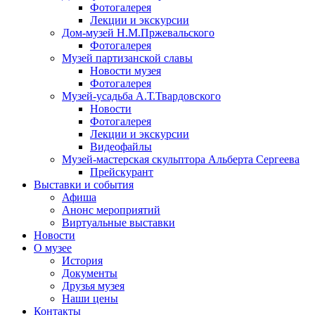
Фотогалерея
Лекции и экскурсии
Дом-музей Н.М.Пржевальского
Фотогалерея
Музей партизанской славы
Новости музея
Фотогалерея
Музей-усадьба А.Т.Твардовского
Новости
Фотогалерея
Лекции и экскурсии
Видеофайлы
Музей-мастерская скульптора Альберта Сергеева
Прейскурант
Выставки и события
Афиша
Анонс мероприятий
Виртуальные выставки
Новости
О музее
История
Документы
Друзья музея
Наши цены
Контакты