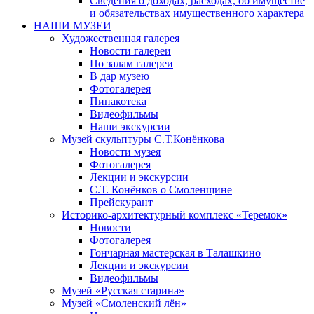
Сведения о доходах, расходах, об имуществе
и обязательствах имущественного характера
НАШИ МУЗЕИ
Художественная галерея
Новости галереи
По залам галереи
В дар музею
Фотогалерея
Пинакотека
Видеофильмы
Наши экскурсии
Музей скульптуры С.Т.Конёнкова
Новости музея
Фотогалерея
Лекции и экскурсии
С.Т. Конёнков о Смоленщине
Прейскурант
Историко-архитектурный комплекс «Теремок»
Новости
Фотогалерея
Гончарная мастерская в Талашкино
Лекции и экскурсии
Видеофильмы
Музей «Русская старина»
Музей «Смоленский лён»