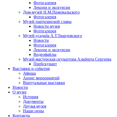
Фотогалерея
Лекции и экскурсии
Дом-музей Н.М.Пржевальского
Фотогалерея
Музей партизанской славы
Новости музея
Фотогалерея
Музей-усадьба А.Т.Твардовского
Новости
Фотогалерея
Лекции и экскурсии
Видеофайлы
Музей-мастерская скульптора Альберта Сергеева
Прейскурант
Выставки и события
Афиша
Анонс мероприятий
Виртуальные выставки
Новости
О музее
История
Документы
Друзья музея
Наши цены
Контакты